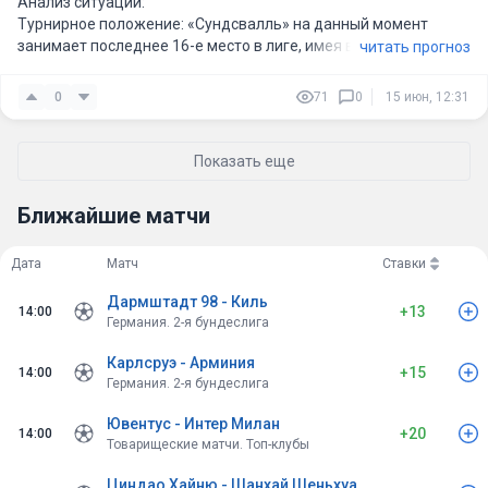
Анализ ситуации:
Турнирное положение: «Сундсвалль» на данный момент
занимает последнее 16-е место в лиге, имея в активе всего 9
читать прогноз
очков после 11 матчей. Команда испытывает серьезные
трудности с набором очков.
0
71
0
15 июн, 12:31
История встреч: Статистика на стороне гостей: «Эстер» не
проигрывал «Сундсваллю» в 7 из последних 8 очных матчей.
Показать еще
Это создает дополнительное психологическое давление на
хозяев поля.
Ближайшие матчи
Форма команд: «Эстер» демонстрирует более уверенную игру
в атаке и стабильные результаты в последних турах, в то
Дата
Матч
Ставки
время как «Сундсвалль» продолжает чередовать неудачные
Дармштадт 98 - Киль
матчи с редкими успехами (например, недавняя победа над
+13
14:00
Германия. 2-я бундеслига
«Эребру»).
Карлсруэ - Арминия
Стоит ли брать 1X?
+15
14:00
Германия. 2-я бундеслига
Ставка на двойной шанс 1X (победа хозяев или ничья)
выглядит как попытка поймать «валуй» на аутсайдера,
Ювентус - Интер Милан
+20
14:00
играющего дома. Однако, учитывая критическое положение
Товарищеские матчи. Топ-клубы
«Сундсвалля» (всего 3 победы в 11 матчах) и сильную
статистику «Эстера» в личных встречах, вероятность того, что
Циндао Хайню - Шанхай Шеньхуа