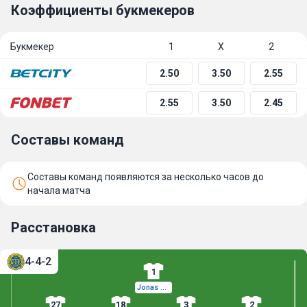
Коэффициенты букмекеров
Букмекер
1
Х
2
2.50
3.50
2.55
2.55
3.50
2.45
Составы команд
Составы команд появляются за несколько часов до
начала матча
Расстановка
4-4-2
1
Jonas Olsson
27
18
3
2