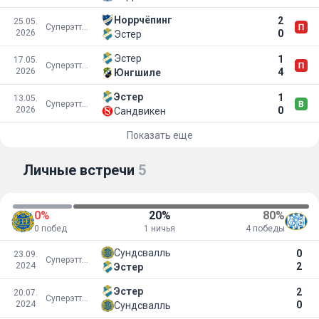
Норрчёпинг
2
25.05.
Суперэттан
2026
0
Эстер
Эстер
1
17.05.
Суперэттан
2026
4
Юнгшиле
Эстер
1
13.05.
Суперэттан
2026
0
Сандвикен
Показать еще
Личные встречи
5
0%
20%
80%
0 побед
1 ничья
4 победы
Сундсвалль
0
23.09.
Суперэттан
2024
2
Эстер
Эстер
2
20.07.
Суперэттан
2024
0
Сундсвалль