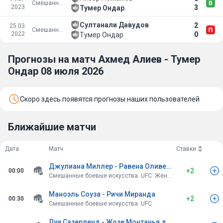
Смешанные боевые искусства
2023
3
Тумер Ондар
Султанали Давудов
2
25.03.
Смешанные боевые искусства
2022
0
Тумер Ондар
Прогнозы на матч Ахмед Алиев - Тумер
Ондар 08 июля 2026
Скоро здесь появятся прогнозы наших пользователей
Ближайшие матчи
Дата
Матч
Ставки
Джулиана Миллер - Равена Оливейра
+2
00:00
Смешанные боевые искусства. UFC. Женщины
Маноэль Соуза - Ричи Миранда
+2
00:30
Смешанные боевые искусства. UFC
Луи Сазерленд - Жозе Монтанья да Силва