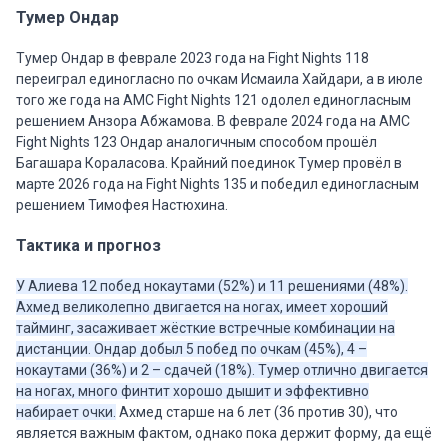
Тумер Ондар
Тумер Ондар в феврале 2023 года на Fight Nights 118
переиграл единогласно по очкам Исмаила Хайдари, а в июле
того же года на AMC Fight Nights 121 одолел единогласным
решением Анзора Абжамова. В феврале 2024 года на AMC
Fight Nights 123 Ондар аналогичным способом прошёл
Багашара Кораласова. Крайний поединок Тумер провёл в
марте 2026 года на Fight Nights 135 и победил единогласным
решением Тимофея Настюхина.
Тактика и прогноз
У Алиева 12 побед нокаутами (52%) и 11 решениями (48%).
Ахмед великолепно двигается на ногах, имеет хороший
тайминг, засаживает жёсткие встречные комбинации на
дистанции. Ондар добыл 5 побед по очкам (45%), 4 –
нокаутами (36%) и 2 – сдачей (18%). Тумер отлично двигается
на ногах, много финтит хорошо дышит и эффективно
набирает очки.
Ахмед старше на 6 лет (36 против 30), что
является важным фактом, однако пока держит форму, да ещё