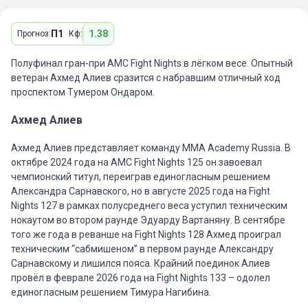
П1
1.38
Прогноз:
Кф:
Полуфинал гран-при AMC Fight Nights в лёгком весе. Опытный
ветеран Ахмед Алиев сразится с набравшим отличный ход
проспектом Тумером Ондаром.
Ахмед Алиев
Ахмед Алиев представляет команду MMA Academy Russia. В
октябре 2024 года на AMC Fight Nights 125 он завоевал
чемпионский титул, переиграв единогласным решением
Александра Сарнавского, но в августе 2025 года на Fight
Nights 127 в рамках полусреднего веса уступил техническим
нокаутом во втором раунде Эдуарду Вартаняну. В сентябре
того же года в реванше на Fight Nights 128 Ахмед проиграл
техническим “сабмишеном” в первом раунде Александру
Сарнавскому и лишился пояса. Крайний поединок Алиев
провёл в феврале 2026 года на Fight Nights 133 – одолел
единогласным решением Тимура Нагибина.