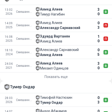
Ахмед Алиев
3
13.02.
Смешанные боевые искусства
2026
0
Тимур Нагибин
Ахмед Алиев
0
14.09.
Смешанные боевые искусства
2025
3
Александр Сарнавский
Эдуард Вартанян
1
16.08.
Смешанные боевые искусства
2025
0
Ахмед Алиев
Александр Сарнавский
0
18.10.
Смешанные боевые искусства
2024
5
Ахмед Алиев
Ахмед Алиев
3
24.04.
Смешанные боевые искусства
2021
0
Михаил Одинцов
Показать еще
Тумер Ондар
Тимофей Настюхин
0
28.03.
Смешанные боевые искусства
2026
3
Тумер Ондар
Анзор Абжамов
0
14.07.