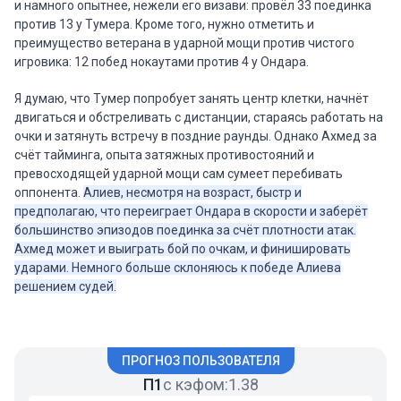
и намного опытнее, нежели его визави: провёл 33 поединка
против 13 у Тумера. Кроме того, нужно отметить и
преимущество ветерана в ударной мощи против чистого
игровика: 12 побед нокаутами против 4 у Ондара.
Я думаю, что Тумер попробует занять центр клетки, начнёт
двигаться и обстреливать с дистанции, стараясь работать на
очки и затянуть встречу в поздние раунды. Однако Ахмед за
счёт тайминга, опыта затяжных противостояний и
превосходящей ударной мощи сам сумеет перебивать
оппонента.
Алиев, несмотря на возраст, быстр и
предполагаю, что переиграет Ондара в скорости и заберёт
большинство эпизодов поединка за счёт плотности атак.
Ахмед может и выиграть бой по очкам, и финишировать
ударами. Немного больше склоняюсь к победе Алиева
решением судей.
ПРОГНОЗ ПОЛЬЗОВАТЕЛЯ
П1
с кэфом:
1.38