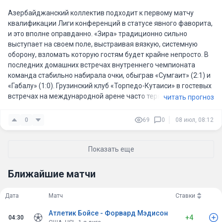
Азербайджанский коллектив подходит к первому матчу
квалификации Лиги конференций в статусе явного фаворита,
и это вполне оправданно. «Зира» традиционно сильно
выступает на своем поле, выстраивая вязкую, системную
оборону, взломать которую гостям будет крайне непросто. В
последних домашних встречах внутреннего чемпионата
команда стабильно набирала очки, обыграв «Сумгаит» (2:1) и
«Габалу» (1:0). Грузинский клуб «Торпедо-Кутаиси» в гостевых
встречах на международной арене часто теряется и делает
читать прогноз
упор на удержание ничьей, однако оборонительные редуты
команды в последнее время дают сбои. Учитывая разницу в
0
69
0
08 июл, 08:12
классе исполнителей и фактор домашнего стадиона в
Сумгаите, хозяева заберут минимальную, но уверенную
победу.
Показать еще
Ближайшие матчи
Дата
Матч
Ставки
Атлетик Бойсе - Форвард Мэдисон
+4
04:30