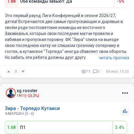
1.88
Обе команды забьют: Да
-5%
Это первый раунд Лиги Конференций в сезоне 2026/27,
детка! Встречаются две самые пропускающие и дырявые в
своём роде постсоветские команды из восточного
Закавказья, которые свои последние матчи провели и
забивая и пропуская поровну. ФК "Зира" слила на выезде
свою последнюю катку не слишком грозному сопернику в
гостях, а кутаиское "Торпедо" иногда сбавляет свои обороты.
Но забить эти ребята должны друг другу.
читать прогноз
0
73
0
08 июл, 10:20
xg.rooster
1911
(-23.2%)
Зира - Торпедо Кутаиси
ЗАВЕРШЕН (3 - 0)
1.68
П1
3.4%