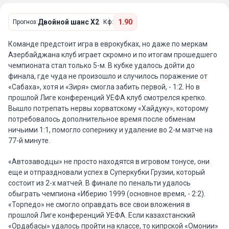
Двойной шанс X2
1.90
Прогноз:
Кф:
Команде предстоит игра в еврокубках, но даже по меркам
Азербайджана клуб играет скромно и по итогам прошедшего
чемпионата стал только 5-м. В кубке удалось дойти до
финала, где чуда не произошло и случилось поражение от
«Сабаха», хотя и «Зиря» смогла забить первой, - 1:2. Но в
прошлой Лиге конференций УЕФА клуб смотрелся крепко.
Вышло потрепать нервы хорватскому «Хайдуку», которому
потребовалось дополнительное время после обменам
ничьими 1:1, помогло сопернику и удаление во 2-м матче на
77-й минуте.
«Автозаводцы» не просто находятся в игровом тонусе, они
еще и отпраздновали успех в Суперкубки Грузии, который
состоит из 2-х матчей. В финале по пенальти удалось
обыграть чемпиона «Иберию 1999 (основное время, - 2:2).
«Торпедо» не смогло оправдать все свои вложения в
прошлой Лиге конференций УЕФА. Если казахстанский
«Ордабасы» удалось пройти на классе, то кипрской «Омонии»