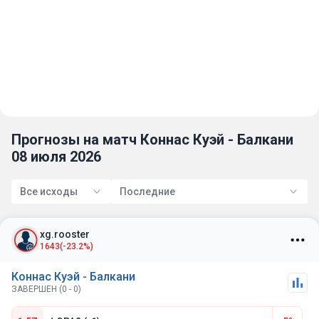
Прогнозы на матч Коннас Куэй - Балкани
08 июля 2026
Все исходы
Последние
xg.rooster
1643
(-23.2%)
Коннас Куэй - Балкани
ЗАВЕРШЕН (0 - 0)