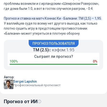
проблемы возникли и с ирландским «Шемроком Роверсом»,
где дома были 1:0, а вот в гостях случился разгром, - 0:4.
Прогноз и ставка на матч Коннас Ки - Балкани: ТМ (2,5) – 1,95.
У валлийцев судя по всему нет другого выхода, как только
плотно сушить игру в предстоящем противостоянии.
«Балкани» может упереться в плотную оборону.
ПРОГНОЗ ПОЛЬЗОВАТЕЛЯ
ТМ (2.5)
с кэфом:
1.95
Сыграет ли прогноз?
100%
0%
Автор:
Sergei Lapshin
Профессиональный прогнозист
Прогноз от ИИ