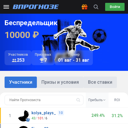
Войти
Беспредельщик
10000 ₽
Участников
Призовых
Турнир
253
7
01 авг - 31 авг
Участники
Призы и условия
Все ставки
Прибыль
ROI
kolya_plays_
10
249.4%
1
31.2%
43
/
101
/
6