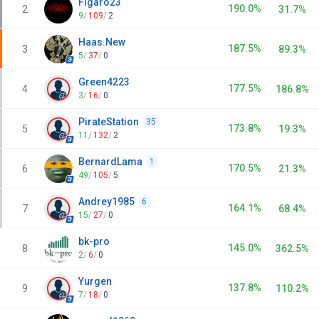
Figaro23
190.0%
2
31.7%
9
/
109
/
2
Haas.New
187.5%
3
89.3%
5
/
37
/
0
Green4223
177.5%
4
186.8%
3
/
16
/
0
PirateStation
35
173.8%
5
19.3%
11
/
132
/
2
BernardLama
1
170.5%
6
21.3%
49
/
105
/
5
Andrey1985
6
164.1%
7
68.4%
15
/
27
/
0
bk-pro
145.0%
8
362.5%
2
/
6
/
0
Yurgen
137.8%
9
110.2%
7
/
18
/
0