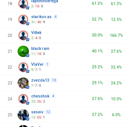
lapshinserega
61.3%
18
61.3%
2
/
18
/
0
starikov.as
4
52.7%
19
12.5%
31
/
40
/
9
Vittek
50.0%
20
166.7%
2
/
4
/
0
black rain
40.1%
21
27.6%
11
/
18
/
0
VlaVer
1
29.2%
22
32.4%
9
/
7
/
1
zvezda13
10
29.1%
23
24.2%
7
/
7
/
0
chesshok
4
27.6%
24
10.0%
23
/
26
/
2
seseiv
12
27.2%
25
6.0%
12
/
65
/
1