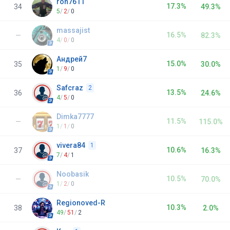
ron7611
17.3%
34
49.3%
5
/
2
/
0
massajist
16.5%
—
82.3%
4
/
0
/
0
Андрей7
15.0%
35
30.0%
1
/
9
/
0
Safcraz
2
13.5%
36
24.6%
4
/
5
/
0
Dimka7777
11.5%
—
115.0%
1
/
1
/
0
vivera84
1
10.6%
37
16.3%
7
/
4
/
1
Noobasik
10.5%
—
70.0%
1
/
2
/
0
Regionoved-R
10.3%
38
2.0%
49
/
51
/
2