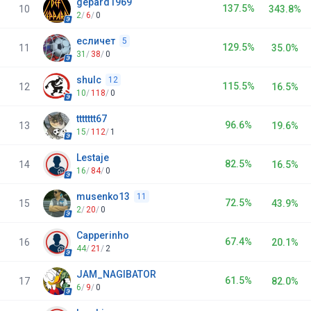
gepard1969
137.5%
10
343.8%
2
/
6
/
0
есличет
5
129.5%
11
35.0%
31
/
38
/
0
shulc
12
115.5%
12
16.5%
10
/
118
/
0
ttttttt67
96.6%
13
19.6%
15
/
112
/
1
Lestaje
82.5%
14
16.5%
16
/
84
/
0
musenko13
11
72.5%
15
43.9%
2
/
20
/
0
Capperinho
67.4%
16
20.1%
44
/
21
/
2
JAM_NAGIBATOR
61.5%
17
82.0%
6
/
9
/
0