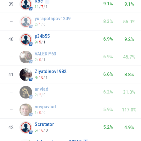
Кос
1
9.1%
39
9.1%
11
/
7
/
1
yurapotapov1209
8.3%
—
55.0%
2
/
1
/
0
p34b55
6.9%
40
9.2%
9
/
5
/
1
VALERIY63
6.9%
—
45.7%
2
/
0
/
1
Ziyatdinov1982
6.6%
41
8.8%
4
/
10
/
1
anvlad
6.2%
—
31.0%
2
/
2
/
0
novpavlud
5.9%
—
117.0%
1
/
0
/
0
Scrutator
5.2%
42
4.9%
5
/
16
/
0