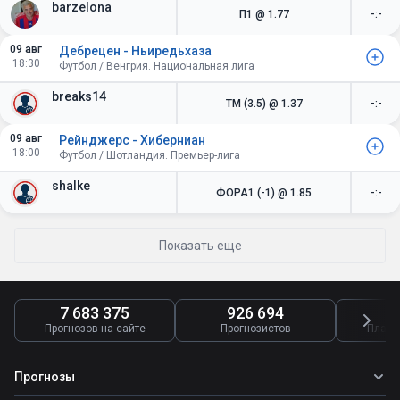
barzelona
П1
@ 1.77
-:-
09 авг
Дебрецен - Ньиредьхаза
18:30
Футбол / Венгрия. Национальная лига
breaks14
ТМ (3.5)
@ 1.37
-:-
09 авг
Рейнджерс - Хиберниан
18:00
Футбол / Шотландия. Премьер-лига
shalke
ФОРА1 (-1)
@ 1.85
-:-
Показать еще
7 683 375
926 694
4
Прогнозов на сайте
Прогнозистов
Платн
Прогнозы