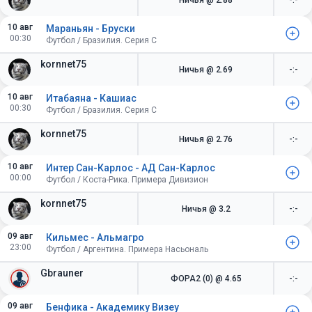
Ничья
@ 2.88
-:-
10 авг
Мараньян - Бруски
00:30
Футбол / Бразилия. Серия C
kornnet75
Ничья
@ 2.69
-:-
10 авг
Итабаяна - Кашиас
00:30
Футбол / Бразилия. Серия C
kornnet75
Ничья
@ 2.76
-:-
10 авг
Интер Сан-Карлос - АД Сан-Карлос
00:00
Футбол / Коста-Рика. Примера Дивизион
kornnet75
Ничья
@ 3.2
-:-
09 авг
Кильмес - Альмагро
23:00
Футбол / Аргентина. Примера Насьональ
Gbrauner
ФОРА2 (0)
@ 4.65
-:-
09 авг
Бенфика - Академику Визеу