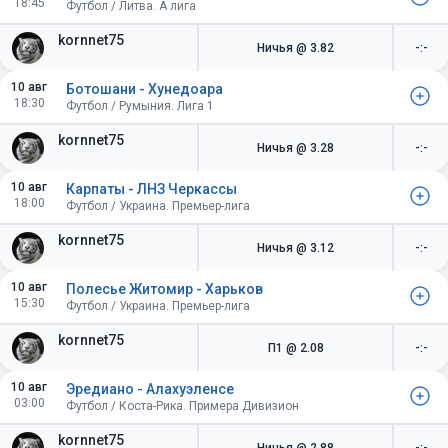
18:45
Футбол / Литва. А лига
kornnet75
Ничья
@ 3.82
-:-
10 авг
Ботошани - Хунедоара
18:30
Футбол / Румыния. Лига 1
kornnet75
Ничья
@ 3.28
-:-
10 авг
Карпаты - ЛНЗ Черкассы
18:00
Футбол / Украина. Премьер-лига
kornnet75
Ничья
@ 3.12
-:-
10 авг
Полесье Житомир - Харьков
15:30
Футбол / Украина. Премьер-лига
kornnet75
П1
@ 2.08
-:-
10 авг
Эредиано - Алахуэленсе
03:00
Футбол / Коста-Рика. Примера Дивизион
kornnet75