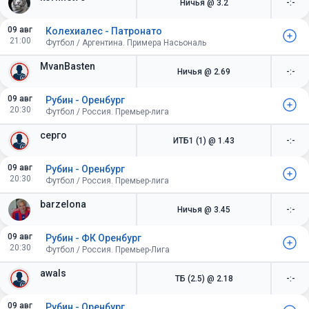
Ничья
@ 3.2
-:-
09 авг
Колехиалес - Патронато
21:00
Футбол / Аргентина. Примера Насьональ
MvanBasten
Ничья
@ 2.69
-:-
09 авг
Рубин - Оренбург
20:30
Футбол / Россия. Премьер-лига
серго
ИТБ1 (1)
@ 1.43
-:-
09 авг
Рубин - Оренбург
20:30
Футбол / Россия. Премьер-лига
barzelona
Ничья
@ 3.45
-:-
09 авг
Рубин - ФК Оренбург
20:30
Футбол / Россия. Премьер-Лига
awals
ТБ (2.5)
@ 2.18
-:-
09 авг
Рубин - Оренбург