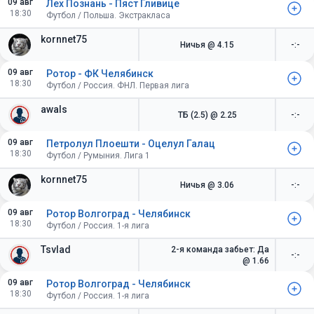
09 авг
Лех Познань - Пяст Гливице
18:30
Футбол / Польша. Экстракласа
kornnet75
Ничья
@ 4.15
-:-
09 авг
Ротор - ФК Челябинск
18:30
Футбол / Россия. ФНЛ. Первая лига
awals
ТБ (2.5)
@ 2.25
-:-
09 авг
Петролул Плоешти - Оцелул Галац
18:30
Футбол / Румыния. Лига 1
kornnet75
Ничья
@ 3.06
-:-
09 авг
Ротор Волгоград - Челябинск
18:30
Футбол / Россия. 1-я лига
Tsvlad
2-я команда забьет: Да
-:-
@ 1.66
09 авг
Ротор Волгоград - Челябинск
18:30
Футбол / Россия. 1-я лига