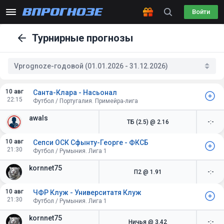
Войти
Турнирные прогнозы
Vprognoze-годовой (01.01.2026 - 31.12.2026)
10 авг
Санта-Клара - Насьонал
22:15
Футбол / Португалия. Примейра-лига
awals
ТБ (2.5)
@ 2.16
-:-
10 авг
Сепси ОСК Сфынту-Георге - ФКСБ
21:30
Футбол / Румыния. Лига 1
kornnet75
П2
@ 1.91
-:-
10 авг
ЧФР Клуж - Университатя Клуж
21:30
Футбол / Румыния. Лига 1
kornnet75
Ничья
@ 3.42
-:-