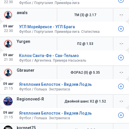
22:30
Футбол / Португалия. Примейра-лига
awals
ТМ (3)
@ 2.17
-:-
09 авг
УГЛ Морейренсе - УГЛ Брага
22:30
Футбол / Португалия. Примейра-лига. Статистика
Yurgen
П2
@ 1.53
-:-
09 авг
Колон Санта-Фе - Сан-Тельмо
21:30
Футбол / Аргентина. Примера Насьональ
Gbrauner
ФОРА2 (0)
@ 5.35
-:-
09 авг
Ягеллония Белосток - Видзев Лодзь
21:15
Футбол / Польша. Экстракласа
Regionoved-R
Двойной шанс X2
@ 1.52
-:-
09 авг
Ягеллония Белосток - Видзев Лодзь
21:15
Футбол / Польша. Экстракласа
kornnet75