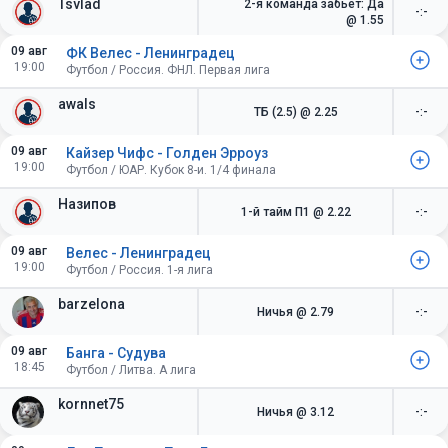
Tsvlad
2-я команда забьет: Да
-:-
@ 1.55
09 авг
ФК Велес - Ленинградец
19:00
Футбол / Россия. ФНЛ. Первая лига
awals
ТБ (2.5)
@ 2.25
-:-
09 авг
Кайзер Чифс - Голден Эрроуз
19:00
Футбол / ЮАР. Кубок 8-и. 1/4 финала
Назипов
1-й тайм П1
@ 2.22
-:-
09 авг
Велес - Ленинградец
19:00
Футбол / Россия. 1-я лига
barzelona
Ничья
@ 2.79
-:-
09 авг
Банга - Судува
18:45
Футбол / Литва. А лига
kornnet75
Ничья
@ 3.12
-:-