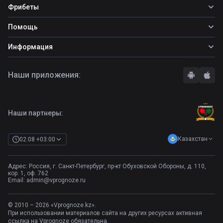
Все прогнозы
Фрибеты
Топ ставок
Фрибеты
Помощь
Прогнозы на футбол
Фрибет Ubet
Прогнозы на теннис
Школа ставок
Информация
Фрибет Фонбет
Прогнозы на хоккей
Вопросы и ответы
Фрибет Париматч
О сайте
Стратегии
Наши приложения:
Фрибет Олимпбет
Правила
Бонусы букмекеров
Комментарии
Отзывы о БК
Контакты
Полная версия
Наши партнеры:
Казахстан
02:08 +03:00
Адрес: Россия, г. Санкт-Петербург, пр-кт Обуховской Обороны, д. 110,
кор. 1, оф. 762
Email:
admin@vprognoze.ru
© 2010 – 2026 «Vprognoze.kz».
При использовании материалов сайта на других ресурсах активная
ссылка на Vprognoze обязательна.