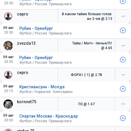
20:30
Футбол / Россия. Премьер-лига
серго
В каком тайме больше голов:
-:-
во 2-ом
@ 2.13
09 авг
Рубин - Оренбург
20:30
Футбол / Россия. Премьер-лига
zvezda13
Тайм / Матч - Ничья/П1
-:-
@ 4.65
09 авг
Рубин - Оренбург
20:30
Футбол / Россия. Премьер-лига
серго
ФОРА1 (-1)
@ 2.78
-:-
09 авг
Кристиансунн - Молде
20:15
Футбол / Норвегия. Элитсериен
kornnet75
П2
@ 1.67
-:-
09 авг
Спартак Москва - Краснодар
20:00
Футбол / Россия. Премьер-лига