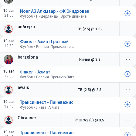
10 авг
Йонг АЗ Алкмаар - ФК Эйндховен
21:00
Футбол / Нидерланды. Эрсте дивизие
an6rejka
ТБ (2.5)
@ 1.39
-:-
10 авг
Факел - Ахмат Грозный
19:30
Футбол / Россия. Премьер-лига
barzelona
Ничья
@ 3.3
-:-
10 авг
Факел - Ахмат
19:30
Футбол / Россия. Премьер-Лига
awals
ТБ (2.5)
@ 2.3
-:-
10 авг
Трансинвест - Паневежис
18:45
Футбол / Литва. А лига
Gbrauner
ФОРА2 (0)
@ 3.5
-:-
10 авг
Трансинвест - Паневежис