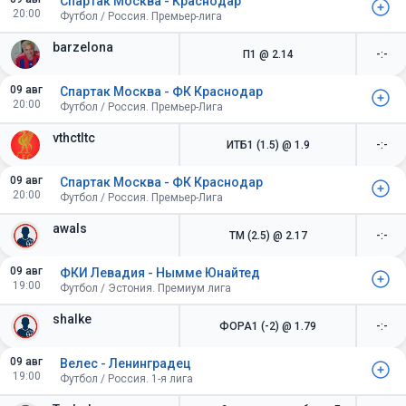
Спартак Москва - Краснодар
20:00
Футбол / Россия. Премьер-лига
barzelona
П1
@ 2.14
-:-
09 авг
Спартак Москва - ФК Краснодар
20:00
Футбол / Россия. Премьер-Лига
vthctltc
ИТБ1 (1.5)
@ 1.9
-:-
09 авг
Спартак Москва - ФК Краснодар
20:00
Футбол / Россия. Премьер-Лига
awals
ТМ (2.5)
@ 2.17
-:-
09 авг
ФКИ Левадия - Нымме Юнайтед
19:00
Футбол / Эстония. Премиум лига
shalke
ФОРА1 (-2)
@ 1.79
-:-
09 авг
Велес - Ленинградец
19:00
Футбол / Россия. 1-я лига