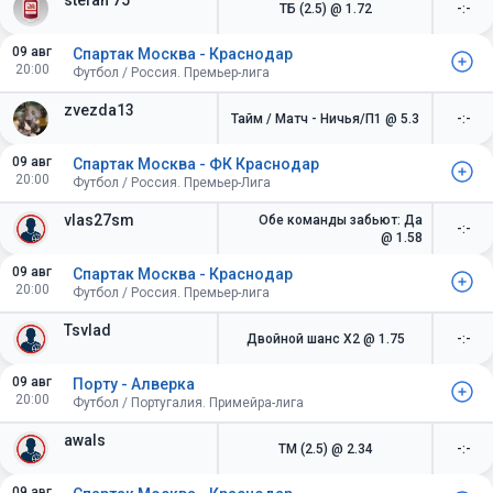
stefan 75
ТБ (2.5)
@ 1.72
-:-
09 авг
Спартак Москва - Краснодар
20:00
Футбол / Россия. Премьер-лига
zvezda13
Тайм / Матч - Ничья/П1
@ 5.3
-:-
09 авг
Спартак Москва - ФК Краснодар
20:00
Футбол / Россия. Премьер-Лига
vlas27sm
Обе команды забьют: Да
-:-
@ 1.58
09 авг
Спартак Москва - Краснодар
20:00
Футбол / Россия. Премьер-лига
Tsvlad
Двойной шанс X2
@ 1.75
-:-
09 авг
Порту - Алверка
20:00
Футбол / Португалия. Примейра-лига
awals
ТМ (2.5)
@ 2.34
-:-
09 авг