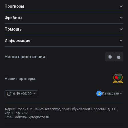
Прогнозы
Все прогнозы
Фрибеты
Топ ставок
Фрибеты
Помощь
Прогнозы на футбол
Фрибет Ubet
Прогнозы на теннис
Школа ставок
Информация
Фрибет Фонбет
Прогнозы на хоккей
Вопросы и ответы
Фрибет Париматч
О сайте
Стратегии
Наши приложения:
Фрибет Олимпбет
Правила
Бонусы букмекеров
Комментарии
Отзывы о БК
Контакты
Полная версия
Наши партнеры:
Казахстан
16:49 +03:00
Адрес: Россия, г. Санкт-Петербург, пр-кт Обуховской Обороны, д. 110,
кор. 1, оф. 762
Email:
admin@vprognoze.ru