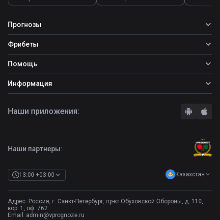
Прогнозы
Все прогнозы
Фрибеты
Топ ставок
Фрибеты
Помощь
Прогнозы на футбол
Фрибет Ubet
Прогнозы на теннис
Школа ставок
Информация
Фрибет Фонбет
Прогнозы на хоккей
Вопросы и ответы
Фрибет Париматч
О сайте
Стратегии
Наши приложения:
Фрибет Олимпбет
Правила
Бонусы букмекеров
Комментарии
Отзывы о БК
Контакты
Полная версия
Наши партнеры:
Казахстан
13:00 +03:00
Адрес: Россия, г. Санкт-Петербург, пр-кт Обуховской Обороны, д. 110,
кор. 1, оф. 762
Email:
admin@vprognoze.ru