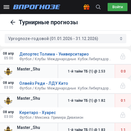
Войти
Турнирные прогнозы
Vprognoze-годовой (01.01.2026 - 31.12.2026)
08 апр
Депортес Толима - Университарио
05:00
Футбол / Клубы. Международные. Кубок Либертадорес. Групповой этап
Master_Shu
1-й тайм ТБ (1)
@ 2.53
0:0
08 апр
Олвейз Реди - ЛДУ Кито
03:00
Футбол / Клубы. Международные. Кубок Либертадорес. Групповой этап
Master_Shu
1-й тайм ТБ (1)
@ 1.82
0:1
08 апр
Керетаро - Хуарес
03:00
Футбол / Мексика. Примера Дивизион
Master_Shu
1-й тайм ТБ (1)
@ 1.83
1:1