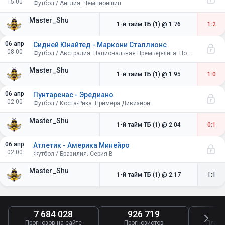
15:00
Футбол / Англия. Чемпионшип
Master_Shu
1-й тайм ТБ (1)
@ 1.76
1:2
06 апр
Сидней Юнайтед - Маркони Сталлионс
08:00
Футбол / Австралия. Национальная Премьер-лига. Новый Южный Уэльс
Master_Shu
1-й тайм ТБ (1)
@ 1.95
1:0
06 апр
Пунтаренас - Эредиано
02:00
Футбол / Коста-Рика. Примера Дивизион
Master_Shu
1-й тайм ТБ (1)
@ 2.04
0:1
06 апр
Атлетик - Америка Минейро
02:00
Футбол / Бразилия. Серия B
Master_Shu
1-й тайм ТБ (1)
@ 2.17
1:1
7 684 028
926 719
4
Прогнозов на сайте
Прогнозистов
Платн