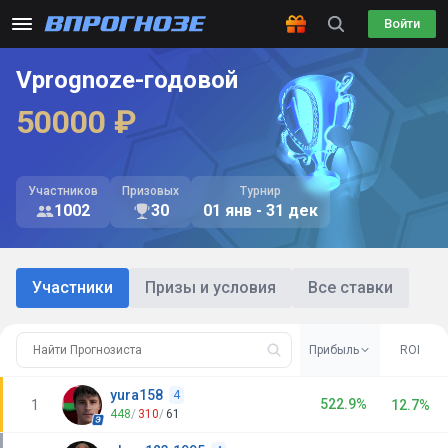
Войти
Vprognoze-годовой
50000 ₽
Участников
Призовых
Турнир
1002
30
01 янв - 31 дек
Участники
Призы и условия
Все ставки
Прибыль
ROI
yura158
4
522.9%
1
12.7%
448
/
310
/
61