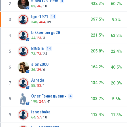
slava123.1995
4
432.3%
2
60.7%
83
/
46
/
10
Igor1971
14
397.5%
3
9.3%
348
/
464
/
39
bikkembergs28
221.5%
4
63.3%
44
/
23
/
3
BIGGIE
14
205.8%
5
22.4%
73
/
73
/
24
slon2000
164.2%
6
40.5%
36
/
39
/
6
Arrada
134.7%
7
20.0%
55
/
83
/
1
Олег Геннадьевич
4
133.7%
8
5.6%
190
/
247
/
41
iznosbuka
113.4%
9
17.3%
64
/
57
/
10