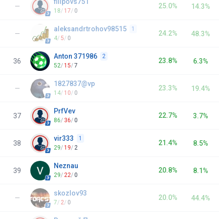
filipovs751
25.0%
—
14.3%
18
/
17
/
0
aleksandrtrohov98515
1
24.2%
—
48.3%
4
/
5
/
0
Anton 371986
2
23.8%
36
6.3%
52
/
15
/
7
1827837@vp
23.3%
—
19.4%
14
/
10
/
0
PrfVev
22.7%
37
3.7%
86
/
36
/
0
vir333
1
21.4%
38
8.5%
29
/
19
/
2
Neznau
20.8%
39
8.1%
29
/
22
/
0
skozlov93
20.0%
—
44.4%
7
/
2
/
0