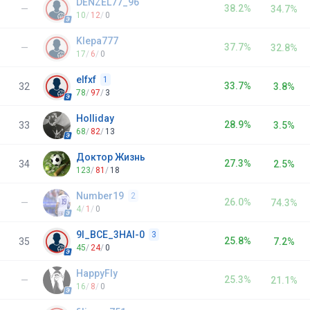
DENZEL77_96
38.2%
—
34.7%
10
/
12
/
0
Klepa777
37.7%
—
32.8%
17
/
6
/
0
elfxf
1
33.7%
32
3.8%
78
/
97
/
3
Holliday
28.9%
33
3.5%
68
/
82
/
13
Доктор Жизнь
27.3%
34
2.5%
123
/
81
/
18
Number19
2
26.0%
—
74.3%
4
/
1
/
0
9I_BCE_3HAI-0
3
25.8%
35
7.2%
45
/
24
/
0
HappyFly
25.3%
—
21.1%
16
/
8
/
0