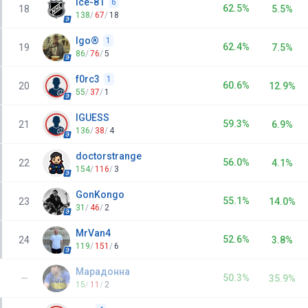
ice-81
6
62.5%
18
5.5%
138
/
67
/
18
Igo®
1
62.4%
19
7.5%
86
/
76
/
5
f0rc3
1
60.6%
20
12.9%
55
/
37
/
1
IGUESS
59.3%
21
6.9%
136
/
38
/
4
doctorstrange
56.0%
22
4.1%
154
/
116
/
3
GonKongo
55.1%
23
14.0%
31
/
46
/
2
MrVan4
52.6%
24
3.8%
119
/
151
/
6
Марадонна
50.3%
—
35.9%
15
/
11
/
2