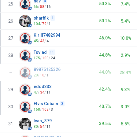
nav
4
50.3%
25
7.4%
66
/
58
/
16
sharffik
1
50.2%
26
5.4%
104
/
79
/
1
Kirill7482994
46.0%
27
10.0%
45
/
43
/
4
Tsvlad
11
44.8%
28
2.9%
175
/
100
/
24
89875125326
44.0%
—
28.4%
20
/
10
/
1
eddd333
42.4%
29
9.3%
47
/
34
/
11
Elvis Cobain
3
40.7%
30
3.0%
168
/
103
/
3
Ivan_379
39.5%
31
5.5%
80
/
54
/
11