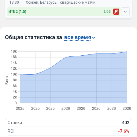
ХК Лида
13:30
Хоккей. Беларусь. Товарищеские матчи
ИТБ2 (1.5)
2.05
Общая статистика за
все время
Юность-Минск
ХК Лида
ХК Лида
Ставки
402
ROI
-7.6%