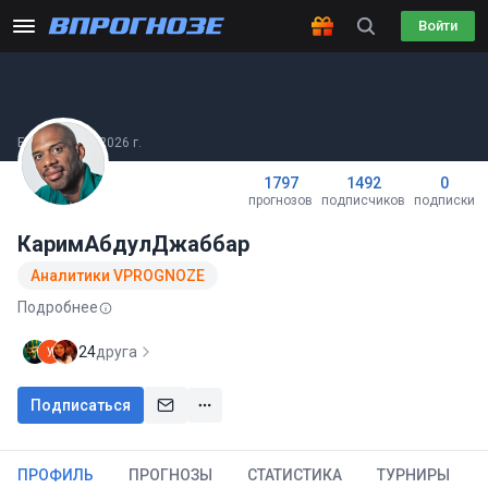
Войти
Был(а) 29.07.2026 г.
1797
1492
0
прогнозов
подписчиков
подписки
КаримАбдулДжаббар
Аналитики VPROGNOZE
Подробнее
24
друга
Подписаться
ПРОФИЛЬ
ПРОГНОЗЫ
СТАТИСТИКА
ТУРНИРЫ