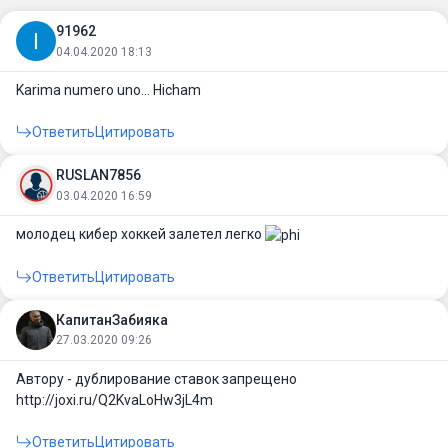
91962
04.04.2020 18:13
Karima numero uno... Hicham
Ответить
Цитировать
RUSLAN7856
03.04.2020 16:59
молодец кибер хоккей залетел легко
Ответить
Цитировать
КапитанЗабияка
27.03.2020 09:26
Автору - дублирование ставок запрещено
http://joxi.ru/Q2KvaLoHw3jL4m
Ответить
Цитировать