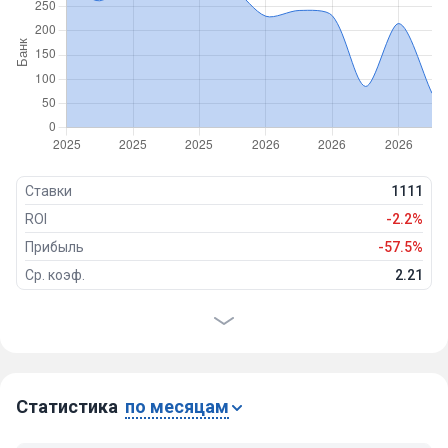
Ставки
1111
ROI
-2.2%
Прибыль
-57.5%
Ср. коэф.
2.21
Проходимость
40%
Победы
446
Ничьи
116
Проигрыши
549
Статистика
по месяцам