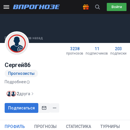
Войти
Был(а) 10 часов назад
3238
11
203
прогнозов
подписчиков
подписки
Сергей86
Прогнозисты
Подробнее
2
друга
Подписаться
ПРОФИЛЬ
ПРОГНОЗЫ
СТАТИСТИКА
ТУРНИРЫ