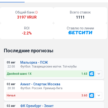
Общий банк
Всего ставок
3197 VRUR
1111
ROI
Ставлю по линии
-2.2%
Последние прогнозы
Мальорка - ПСЖ
05 авг
22:00
Футбол. Товарищеские матчи. Топ-клубы
Двойной шанс 1X
1.63
Ахмат - Спартак Москва
02 авг
20:30
Футбол. Россия. Премьер-Лига
Ничья
3.60
ФК Оренбург - Зенит
02 авг