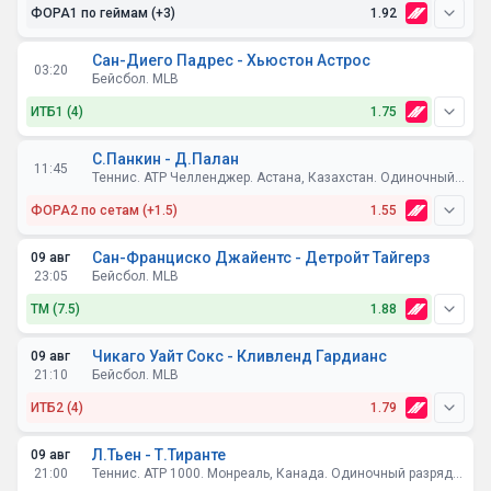
ФОРА1 по геймам (+3)
1.92
Сан-Диего Падрес - Хьюстон Астрос
03:20
Бейсбол. MLB
ИТБ1 (4)
1.75
С.Панкин - Д.Палан
11:45
Теннис. ATP Челленджер. Астана, Казахстан. Одиночный разряд. 1/16 финала
ФОРА2 по сетам (+1.5)
1.55
Сан-Франциско Джайентс - Детройт Тайгерз
09 авг
23:05
Бейсбол. MLB
ТМ (7.5)
1.88
Чикаго Уайт Сокс - Кливленд Гардианс
09 авг
21:10
Бейсбол. MLB
ИТБ2 (4)
1.79
Л.Тьен - Т.Тиранте
09 авг
21:00
Теннис. ATP 1000. Монреаль, Канада. Одиночный разряд. 1/8 финала