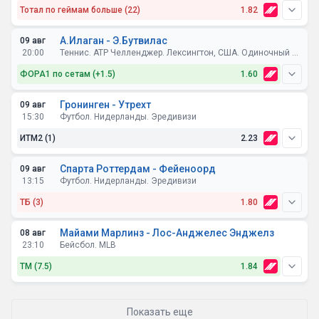
Тотал по геймам больше (22)
1.82
А.Илаган - Э.Бутвилас
09 авг
20:00
Теннис. ATP Челленджер. Лексингтон, США. Одиночный разряд. Финал
ФОРА1 по сетам (+1.5)
1.60
Илаган +1.5 сета за 1.60.
Гронинген - Утрехт
09 авг
15:30
Футбол. Нидерланды. Эредивизи
ИТМ2 (1)
2.23
Спарта Роттердам - Фейеноорд
09 авг
13:15
Футбол. Нидерланды. Эредивизи
ТБ (3)
1.80
Майами Марлинз - Лос-Анджелес Энджелз
08 авг
23:10
Бейсбол. MLB
ТМ (7.5)
1.84
Показать еще