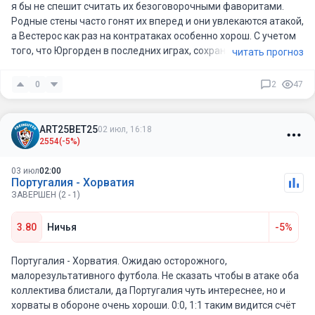
я бы не спешит считать их безоговорочными фаворитами.
Родные стены часто гонят их вперед и они увлекаются атакой,
а Вестерос как раз на контратаках особенно хорош. С учетом
того, что Юргорден в последних играх, сохранял ворота в
читать прогноз
неприкосновенности, сегодня должны пропустить, оборона
Юргорден не сказать чтоб непроходимая. В реале возьму
0
2
47
итб2 (1.5) , здесь чуть рискну, зная оба коллектива 3:3/4:3/3:4
вполне можно ждать, а КФ хороший.
ART25BET25
02 июл, 16:18
2554
(-5%)
03 июл
02:00
Португалия - Хорватия
ЗАВЕРШЕН (2 - 1)
3.80
Ничья
-5%
Португалия - Хорватия. Ожидаю осторожного,
малорезультативного футбола. Не сказать чтобы в атаке оба
коллектива блистали, да Португалия чуть интереснее, но и
хорваты в обороне очень хороши. 0:0, 1:1 таким видится счёт