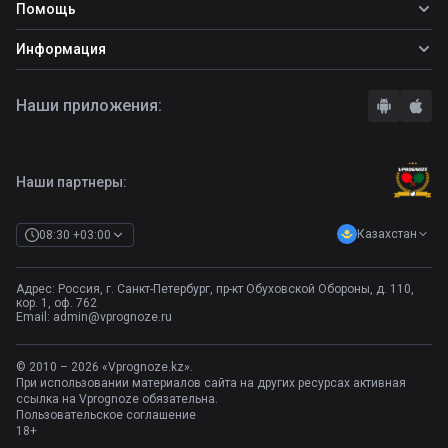
Фрибеты
Помощь
Прогнозы на футбол
Фрибет Ubet
Прогнозы на теннис
Школа ставок
Информация
Фрибет Фонбет
Прогнозы на хоккей
Вопросы и ответы
Фрибет Париматч
О сайте
Стратегии
Наши приложения:
Фрибет Олимпбет
Правила
Бонусы букмекеров
Комментарии
Отзывы о БК
Контакты
Полная версия
Наши партнеры:
Казахстан
08:30 +03:00
Адрес: Россия, г. Санкт-Петербург, пр-кт Обуховской Обороны, д. 110,
кор. 1, оф. 762
Email:
admin@vprognoze.ru
© 2010 – 2026 «Vprognoze.kz».
При использовании материалов сайта на других ресурсах активная
ссылка на Vprognoze обязательна.
Пользовательское соглашение
18+