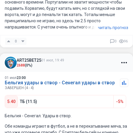
основного времени. Португалии не хватит мощности чтобы
подавить Хорватию, будут катать мяч, но с оглядкой на свои
ворота, могут и до пенальти так катать. Тоталы меньше
принципиально не играю, но здесь тм 2.5 просто
напрашивается. С учетом очень опытного и достойного
читать прогноз
состава Хорватии, то ничья видится хорошим Вар антом,
особенно за 3.80.
0
0
96
ART25BET25
01 июл, 19:49
2688
(0%)
01 июл
23:00
Бельгия удары в створ - Сенегал удары в створ
ЗАВЕРШЕН (4 - 4)
5.40
ТБ (11.5)
-5%
Бельгия - Сенегал. Удары в створ.
Обе команды играют в футбол, а не в перекатывание мяча, за
что уже огромное спасибо. С Египтом бельгийцы конечно