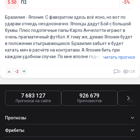
5.50
П2
-5%
Бразилия - Япония. С фаворитом здесь всё ясно, но вот по
ударам отнюдь неоднозначно. Японцы дадут Бой с большой
буквы. Плюс подопечные папы Карло Анчелотти играют в
очень прагматичный футбол. К тому же, думаю Япония будет
в положении отыгрывающихся. Бразилия забьет и будет
катать мяч в расчёте на контратаки. А Япония бить при
каждом удобном случае. По мне вполне годно за 5.50.
читать прогноз
-2
0
124
7 683 127
926 679
4
Прогнозов на сайте
Прогнозистов
Платн
Прогнозы
Все прогнозы
Фрибеты
Топ ставок