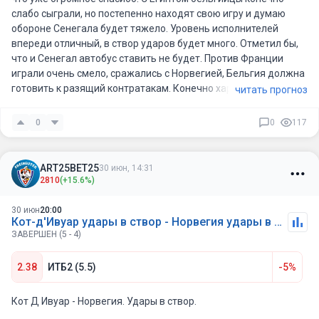
слабо сыграли, но постепенно находят свою игру и думаю
обороне Сенегала будет тяжело. Уровень исполнителей
впереди отличный, в створ ударов будет много. Отметил бы,
что и Сенегал автобус ставить не будет. Против Франции
играли очень смело, сражались с Норвегией, Бельгия должна
готовить к разящий контратакам. Конечно характер матча
читать прогноз
может поменять удаление или пару быстрых голов одной из
команд, но в целом, 7-8 ударов в створ от Бельгии и 4-5 от
0
0
117
Сенегала.. Надеюсь на яркий футбол!
ART25BET25
30 июн, 14:31
2810
(+15.6%)
30 июн
20:00
Кот-д'Ивуар удары в створ - Норвегия удары в створ
ЗАВЕРШЕН (5 - 4)
2.38
ИТБ2 (5.5)
-5%
Кот Д Ивуар - Норвегия. Удары в створ.