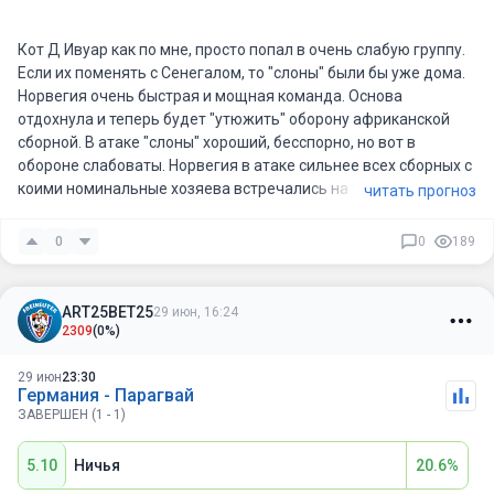
Кот Д Ивуар как по мне, просто попал в очень слабую группу.
Если их поменять с Сенегалом, то "слоны" были бы уже дома.
Норвегия очень быстрая и мощная команда. Основа
отдохнула и теперь будет "утюжить" оборону африканской
сборной. В атаке "слоны" хороший, бесспорно, но вот в
обороне слабоваты. Норвегия в атаке сильнее всех сборных с
коими номинальные хозяева встречались на турнире,
читать прогноз
скандинавы любят и умеют бить по воротам, 7-8 ударов в
створ я ожидаю. Против Сенегала нанесли 7, с Ираком было
0
0
189
мало, потому что быстро накидали полную авоську. Вперед,
Норвегия!!
ART25BET25
29 июн, 16:24
2309
(0%)
29 июн
23:30
Германия - Парагвай
ЗАВЕРШЕН (1 - 1)
5.10
Ничья
20.6%