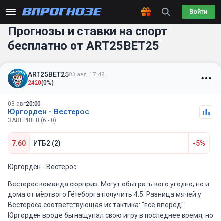
Войти
Прогнозы и ставки на спорт
бесплатно от ART25BET25
ART25BET25
03 авг, 17:48
2420
(0%)
03 авг
20:00
Юргорден - Вестерос
ЗАВЕРШЕН (6 - 0)
7.60
ИТБ2 (2)
-5%
Юргорден - Вестерос.
Вестерос команда сюрприз. Могут обыграть кого угодно, но и
дома от мёртвого Гётеборга получить 4:5. Разница мячей у
Вестероса соответствующая их тактика: "все вперёд"!
Юргорден вроде бы нащупал свою игру в последнее время, но