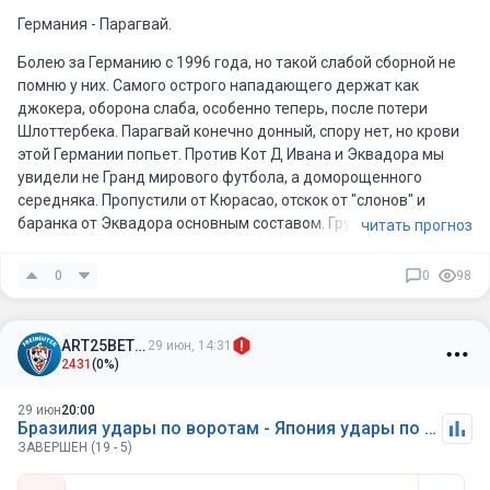
Германия - Парагвай.
Болею за Германию с 1996 года, но такой слабой сборной не
помню у них. Самого острого нападающего держат как
джокера, оборона слаба, особенно теперь, после потери
Шлоттербека. Парагвай конечно донный, спору нет, но крови
этой Германии попьет. Против Кот Д Ивана и Эквадора мы
увидели не Гранд мирового футбола, а доморощенного
середняка. Пропустили от Кюрасао, отскок от "слонов" и
баранка от Эквадора основным составом. Грустно на
читать прогноз
Германию смотреть на такую. В доп. время Парагвай может и
дожмут, но в основное вряд ли выиграют.
0
0
98
ART25BET25
29 июн, 14:31
2431
(0%)
29 июн
20:00
Бразилия удары по воротам - Япония удары по воротам
ЗАВЕРШЕН (19 - 5)