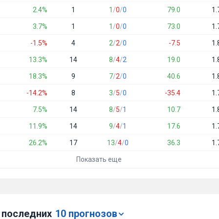
2.4%
1
1
/
0
/
0
79.0
1.
3.7%
1
1
/
0
/
0
73.0
1.
-1.5%
4
2
/
2
/
0
-7.5
1.
13.3%
14
8
/
4
/
2
19.0
1.
18.3%
9
7
/
2
/
0
40.6
1.
-14.2%
8
3
/
5
/
0
-35.4
1.
7.5%
14
8
/
5
/
1
10.7
1.
11.9%
14
9
/
4
/
1
17.6
1.
26.2%
17
13
/
4
/
0
36.3
1.
Показать еще
 последних
10 прогнозов