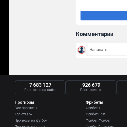
Комментарии
7 683 127
926 679
Прогнозов на сайте
Прогнозистов
Прогнозы
Фрибеты
Все прогнозы
Фрибеты
Топ ставок
Фрибет Ubet
Прогнозы на футбол
Фрибет Фонбет
Прогнозы на теннис
Фрибет Париматч