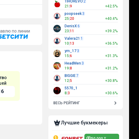
TIHOREVO
2
21
|
9
+42.5%
poopseek
3
25
|
20
+40.4%
DenisX
6
авлю по линии
23
|
11
+39.2%
Valera21
1
10
|
13
+36.5%
ym_17
3
15
|
6
+31.3%
HeadMen
3
19
|
8
+31.2%
BIGGIE
7
тво
12
|
5
+30.8%
шей
5570_1
16
8
|
3
+30.6%
ВЕСЬ РЕЙТИНГ
Лучшие букмекеры
50 000 ₸