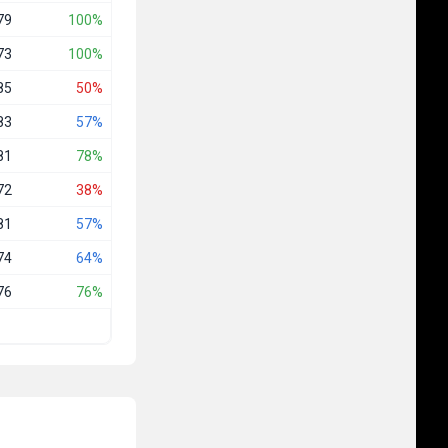
79
100%
73
100%
85
50%
83
57%
81
78%
72
38%
81
57%
74
64%
76
76%