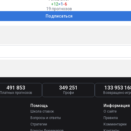
+12
=1
-6
19 прогнозов
Подписаться
491 853
349 251
133 953 16
Платных прогнозов
Профи
Возвращено игр
Помощь
Информация
Школа ставок
О сайте
Вопросы и ответы
Правила
Стратегии
Комментарии
Бонусы букмекеров
Контакты