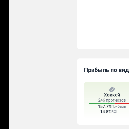
Прибыль по вид
Хоккей
246 прогнозов
157.7%
Прибыль
14.8%
ROI