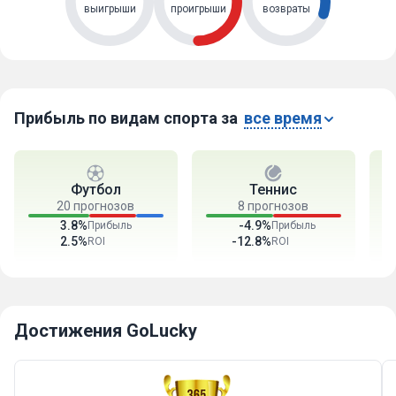
выигрыши
проигрыши
возвраты
Прибыль по видам спорта за
все время
Футбол
Теннис
20 прогнозов
8 прогнозов
3.8%
-4.9%
Прибыль
Прибыль
2.5%
-12.8%
ROI
ROI
Достижения GoLucky