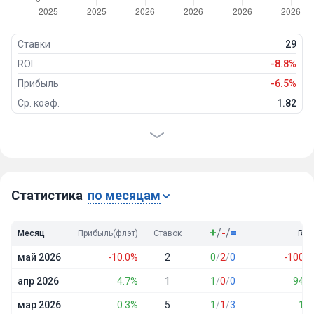
Ставки
29
ROI
-8.8%
Прибыль
-6.5%
Ср. коэф.
1.82
Проходимость
45%
Победы
13
Ничьи
4
Проигрыши
12
Статистика
по месяцам
+
/
-
/
=
Месяц
Прибыль(флэт)
Ставок
ROI
май 2026
-10.0%
2
0
/
2
/
0
-100.0
апр 2026
4.7%
1
1
/
0
/
0
94.0
мар 2026
0.3%
5
1
/
1
/
3
1.0