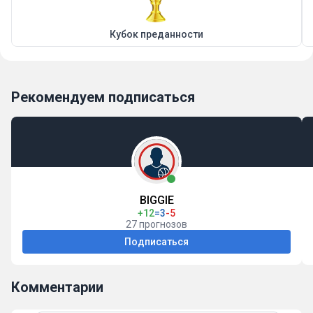
Кубок преданности
Рекомендуем подписаться
BIGGIE
+12
=3
-5
27 прогнозов
Подписаться
Комментарии