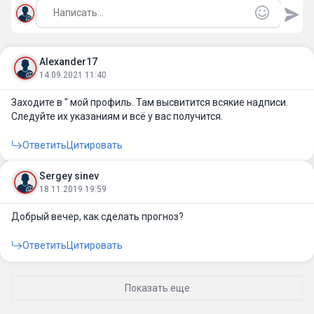
Alexander17
14.09.2021 11:40
Заходите в " мой профиль. Там высвитится всякие надписи.
Следуйте их указаниям и всё у вас получится.
Ответить
Цитировать
Sergey sinev
18.11.2019 19:59
Добрый вечер, как сделать прогноз?
Ответить
Цитировать
Показать еще