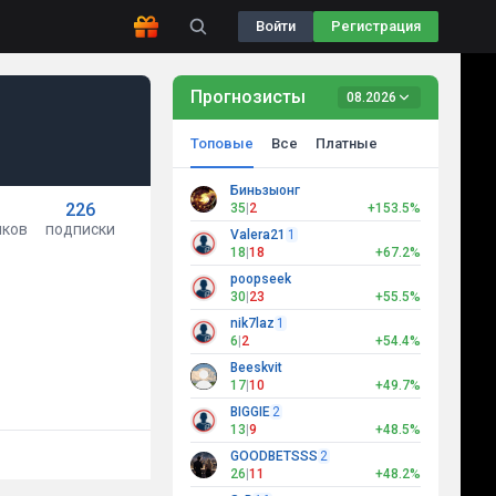
Войти
Регистрация
Прогнозисты
08.2026
Топовые
Все
Платные
Биньзыонг
226
35
|
2
+153.5%
иков
подписки
Valera21
1
18
|
18
+67.2%
poopseek
30
|
23
+55.5%
nik7laz
1
6
|
2
+54.4%
Beeskvit
17
|
10
+49.7%
BIGGIE
2
13
|
9
+48.5%
GOODBETSSS
2
26
|
11
+48.2%