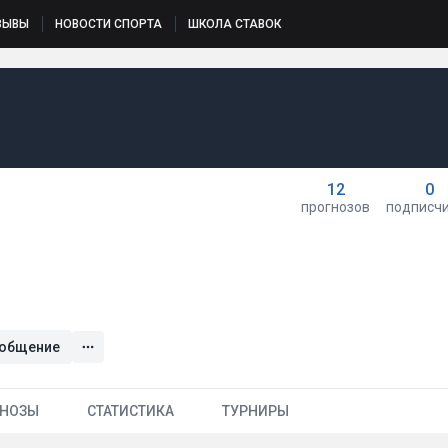
ЗЫВЫ
НОВОСТИ СПОРТА
ШКОЛА СТАВОК
12
0
прогнозов
подписч
общение
ГНОЗЫ
СТАТИСТИКА
ТУРНИРЫ