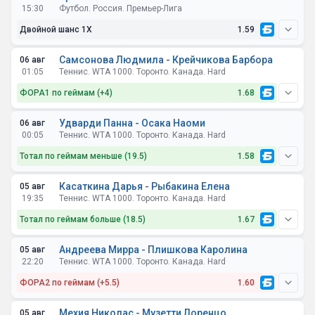
ЦСКА Москва
15:30
Футбол. Россия. Премьер-Лига
Двойной шанс 1X
1.59
Самсонова Людмила - Крейчикова Барбора
06 авг
Локомотив Москва
В первую очередь, в каждом матче были
01:05
Теннис. WTA 1000. Торонто. Канада. Hard
провальные отрезки.
ФОРА1 по геймам (+4)
1.68
Крылья Советов
Удварди Панна - Осака Наоми
06 авг
00:05
Теннис. WTA 1000. Торонто. Канада. Hard
Самарский клуб провел 3 хороших поединка на старте
Тотал по геймам меньше (19.5)
1.58
сезоне, дважды сыграв вничью в чемпионате против
топовых московских команд – ЦСКА (1:1) и “Динамо”
Касаткина Дарья - Рыбакина Елена
05 авг
(0:0).
19:35
Теннис. WTA 1000. Торонто. Канада. Hard
Тотал по геймам больше (18.5)
1.67
И там, и там у нее лишь 2:4. Причем на “синих”
Переезд в Монреаль вновь принес пользу.
Андреева Мирра - Плишкова Каролина
05 авг
кортах она чуть подправила статистику благодаря
Во 2-й
22:20
Теннис. WTA 1000. Торонто. Канада. Hard
Самсонова здесь уже успела переиграть Тьен в
выигрышу в Торонто над немкой Лис.
половине “железнодорожники” усилиями Батракова и
невероятно сложном поединке – 7:6, 7:5.
Пиняева перевернули ход игры, сумев сравнять счет в
ФОРА2 по геймам (+5.5)
1.60
концовке матча, но проиграли в серии пенальти.
Крейчикова за последний год отправлялась на
Мехия Николас - Музетти Лоренцо
05 авг