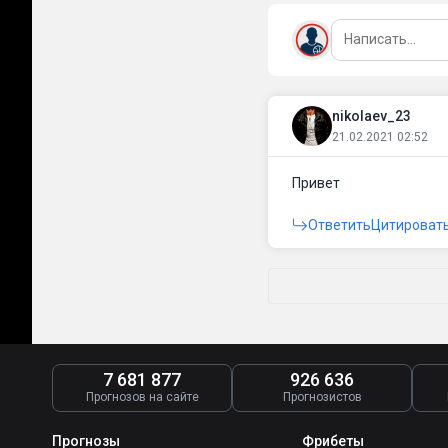
nikolaev_23
21.02.2021 02:52
Привет
Ответить
Цитироват
7 681 877
926 636
Прогнозов на сайте
Прогнозистов
Прогнозы
Фрибеты