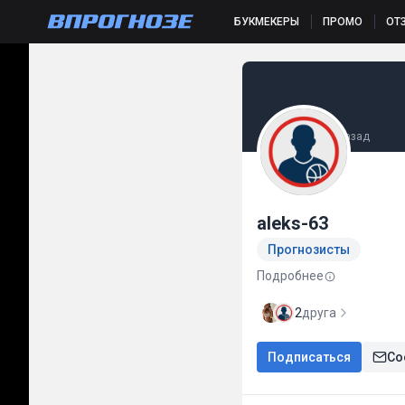
БУКМЕКЕРЫ
ПРОМО
ОТ
Был(а) 2 часа назад
aleks-63
Прогнозисты
Подробнее
2
друга
Подписаться
Со