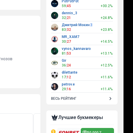
PotPotPot
59
|
45
+30.2%
dennis_3
32
|
21
+24.8%
Дмитрий Мокин
3
83
|
32
+23.8%
MR_XAM7
30
|
27
+14.5%
vynos_kannavaro
81
|
53
+13.1%
гнозов
Gir
36
|
24
+12.5%
dilettante
17
|
12
+11.6%
petrov.e
29
|
16
+11.4%
ВЕСЬ РЕЙТИНГ
Лучшие букмекеры
50 000 ₸