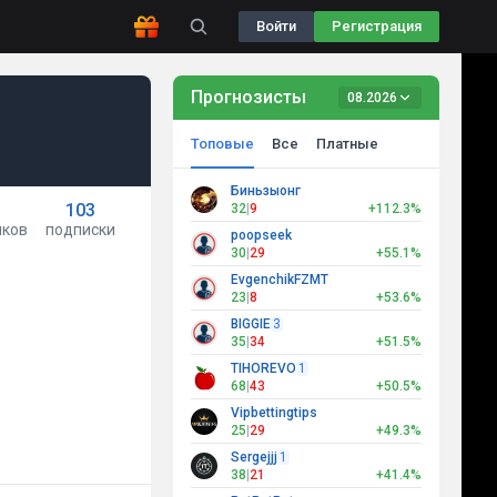
Войти
Регистрация
Прогнозисты
08.2026
Топовые
Все
Платные
Биньзыонг
103
32
|
9
+112.3%
иков
подписки
poopseek
30
|
29
+55.1%
EvgenchikFZMT
23
|
8
+53.6%
BIGGIE
3
35
|
34
+51.5%
TIHOREVO
1
68
|
43
+50.5%
Vipbettingtips
25
|
29
+49.3%
Sergejjj
1
38
|
21
+41.4%