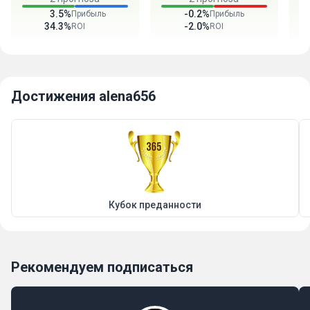
3.5%
-0.2%
Прибыль
Прибыль
34.3%
-2.0%
ROI
ROI
Достижения alena656
Кубок преданности
Рекомендуем подписаться