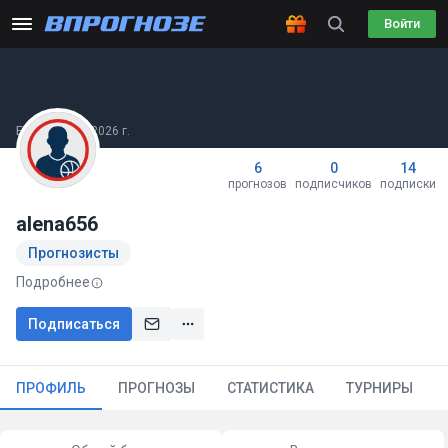
Войти
Был(а) 16.05.2026 г.
6
0
14
прогнозов
подписчиков
подписки
alena656
Прогнозисты
Подробнее
Подписаться
ПРОФИЛЬ
ПРОГНОЗЫ
СТАТИСТИКА
ТУРНИРЫ