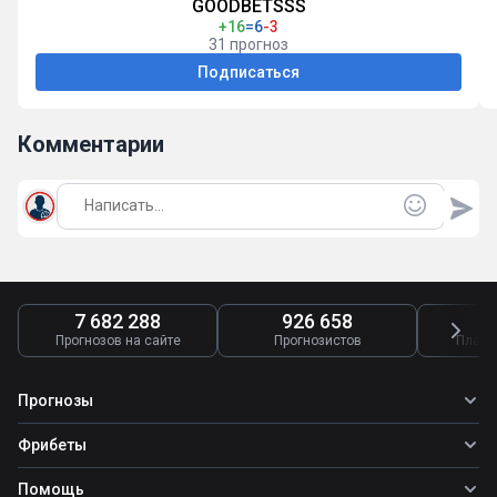
GOODBETSSS
+16
=6
-3
31 прогноз
Подписаться
Комментарии
7 682 288
926 658
4
Прогнозов на сайте
Прогнозистов
Платн
Прогнозы
Все прогнозы
Фрибеты
Топ ставок
Фрибеты
Помощь
Прогнозы на футбол