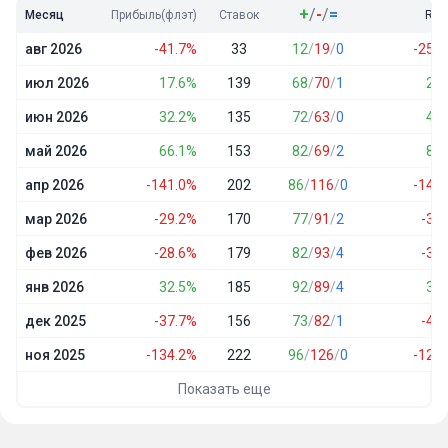
+
/
-
/
=
Месяц
Прибыль(флэт)
Ставок
ROI
авг 2026
-41.7%
33
12
/
19
/
0
-25.2
июл 2026
17.6%
139
68
/
70
/
1
2.5
июн 2026
32.2%
135
72
/
63
/
0
4.8
май 2026
66.1%
153
82
/
69
/
2
8.6
апр 2026
-141.0%
202
86
/
116
/
0
-14.0
мар 2026
-29.2%
170
77
/
91
/
2
-3.4
фев 2026
-28.6%
179
82
/
93
/
4
-3.2
янв 2026
32.5%
185
92
/
89
/
4
3.5
дек 2025
-37.7%
156
73
/
82
/
1
-4.8
ноя 2025
-134.2%
222
96
/
126
/
0
-12.1
Показать еще