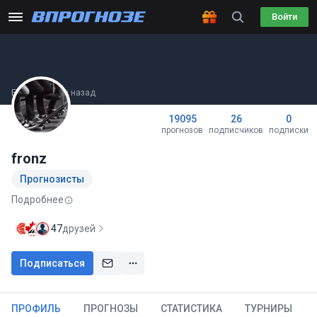
Войти
Был(а) 48 мин назад
19095
26
0
прогнозов
подписчиков
подписки
fronz
Прогнозисты
Подробнее
47
друзей
Подписаться
ПРОФИЛЬ
ПРОГНОЗЫ
СТАТИСТИКА
ТУРНИРЫ