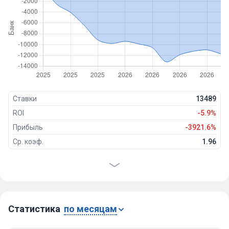
Ставки
13489
ROI
-5.9%
Прибыль
-3921.6%
Ср. коэф.
1.96
Проходимость
48%
Победы
6415
Ничьи
87
Проигрыши
6957
Статистика
по месяцам