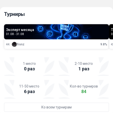
Турниры
Эксперт месяца
Т
01.08 - 31.08
0
44.
fronz
9.8%
4
1 место
2-10 место
0 раз
1 раз
11-50 место
Кол-во турниров
6 раз
84
Ко всем турнирам