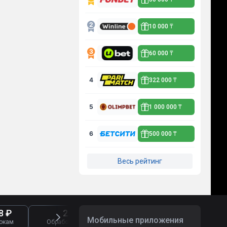
10 000 ₸
60 000 ₸
4
322 000 ₸
5
1 000 000 ₸
6
500 000 ₸
Весь рейтинг
8 ₽
2 722
8 291
Мобильные приложения
окам
Обработано жалоб
Отзывы о букмекерах