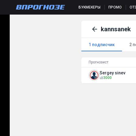
БУКМЕКЕРЫ
ПРОМО
ОТ
kannsanek
1 подписчик
2 
Прогнозист
Sergey sinev
3000