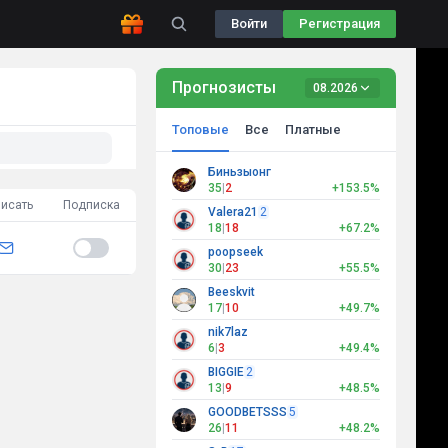
Войти
Регистрация
Прогнозисты
08.2026
Топовые
Все
Платные
Биньзыонг
35
|
2
+153.5%
исать
Подписка
Valera21
2
18
|
18
+67.2%
poopseek
30
|
23
+55.5%
Beeskvit
17
|
10
+49.7%
nik7laz
6
|
3
+49.4%
BIGGIE
2
13
|
9
+48.5%
GOODBETSSS
5
26
|
11
+48.2%