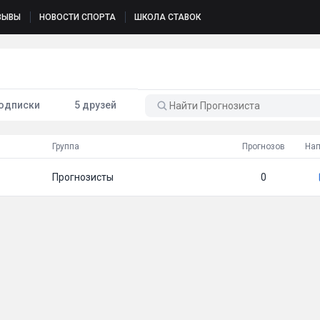
ЗЫВЫ
НОВОСТИ СПОРТА
ШКОЛА СТАВОК
подписки
5 друзей
Группа
Прогнозов
Нап
Прогнозисты
0