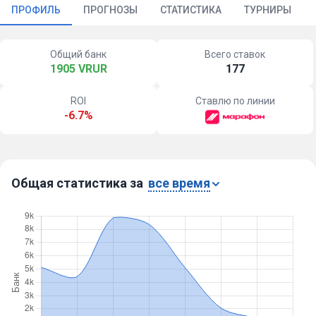
ПРОФИЛЬ
ПРОГНОЗЫ
СТАТИСТИКА
ТУРНИРЫ
Общий банк
Всего ставок
1905 VRUR
177
ROI
Ставлю по линии
-6.7%
Общая статистика за
все время