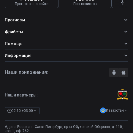
Прогнозов на сайте
Прогнозистов
Платн
Прогнозы
Все прогнозы
Фрибеты
Топ ставок
Фрибеты
Помощь
Прогнозы на футбол
Фрибет Ubet
Прогнозы на теннис
Школа ставок
Информация
Фрибет Фонбет
Прогнозы на хоккей
Вопросы и ответы
Фрибет Париматч
О сайте
Стратегии
Наши приложения:
Фрибет Олимпбет
Правила
Бонусы букмекеров
Комментарии
Отзывы о БК
Контакты
Полная версия
Наши партнеры:
Казахстан
02:10 +03:00
Адрес: Россия, г. Санкт-Петербург, пр-кт Обуховской Обороны, д. 110,
кор. 1, оф. 762