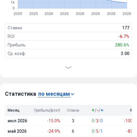
Ставки
177
ROI
-6.7%
Прибыль
280.6%
Ср. коэф.
3.00
Проходимость
40%
Победы
71
Ничьи
20
Проигрыши
86
Статистика
по месяцам
+
/
-
/
=
Месяц
Прибыль(флэт)
Ставок
ROI
июл 2026
-15.0%
3
0
/
3
/
0
-100.0
май 2026
-24.9%
6
0
/
5
/
1
-83.3