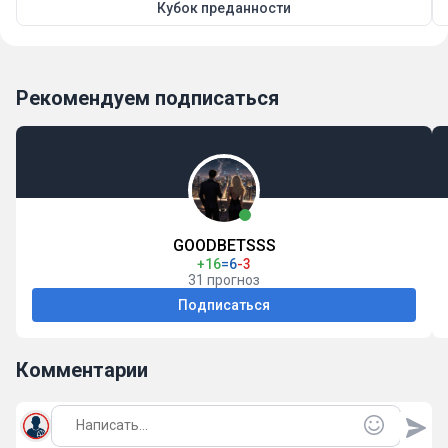
Кубок преданности
Рекомендуем подписаться
GOODBETSSS
+16
=6
-3
31 прогноз
Подписаться
Комментарии