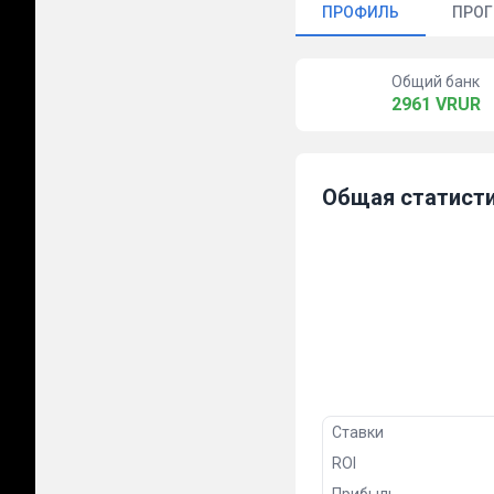
ПРОФИЛЬ
ПРО
Общий банк
2961 VRUR
Общая статисти
Ставки
ROI