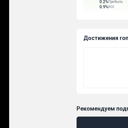
0.2%
Прибыль
0.9%
ROI
Достижения rom
Рекомендуем под