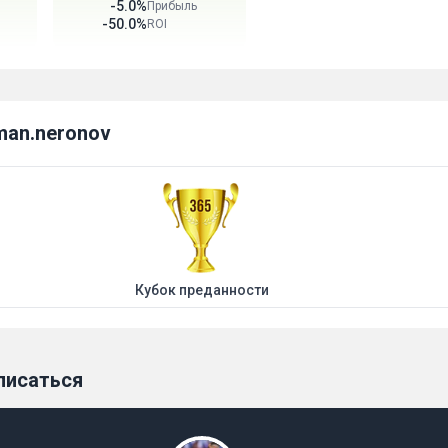
-5.0%
Прибыль
-50.0%
ROI
an.neronov
Кубок преданности
писаться