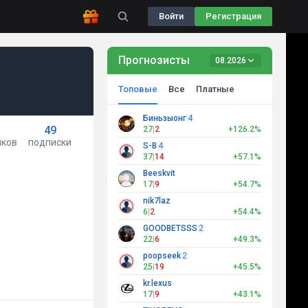
Войти
Регистрация
Прогнозисты
08.2026
Топовые
Все
Платные
Биньзыонг
4
49
27
|
2
+126.2%
иков
подписки
S-B
4
37
|
14
+57.1%
Beeskvit
17
|
9
+54.7%
nik7laz
6
|
2
+54.4%
GOODBETSSS
2
22
|
6
+49.3%
poopseek
2
25
|
19
+45.5%
kr.lexus
17
|
9
+43.1%