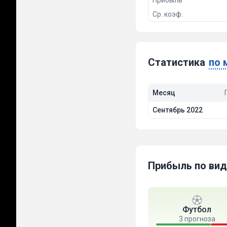
Прибыль
Ср. коэф.
Статистика
по 
Месяц
Сентябрь 2022
Прибыль по вид
Футбол
3 прогноза