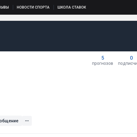
ЗЫВЫ
НОВОСТИ СПОРТА
ШКОЛА СТАВОК
5
0
прогнозов
подписч
общение