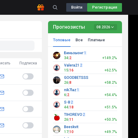
Войти
Регистрация
Прогнозисты
08.2026
Топовые
Все
Платные
Биньзыонг
1
34
|
2
+149.2%
исать
Подписка
Valera21
2
15
|
16
+62.5%
GOODBETSSS
26
|
8
+58.2%
nik7laz
1
6
|
2
+54.4%
S-B
2
44
|
18
+51.5%
TIHOREVO
2
26
|
11
+50.3%
Beeskvit
17
|
10
+49.7%