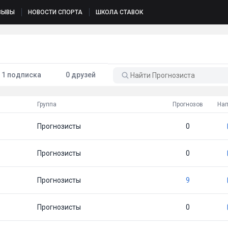
ЗЫВЫ
НОВОСТИ СПОРТА
ШКОЛА СТАВОК
1 подписка
0 друзей
Группа
Прогнозов
Нап
Прогнозисты
0
Прогнозисты
0
Прогнозисты
9
Прогнозисты
0