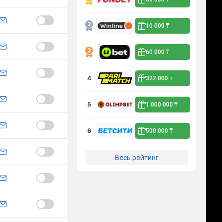
10 000 ₸
60 000 ₸
4
322 000 ₸
5
1 000 000 ₸
6
500 000 ₸
Весь рейтинг