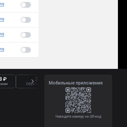
8 ₽
2 722
8 291
Мобильные приложения
окам
Обработано жалоб
Отзывы о букмекерах
Наведите камеру на QR-код