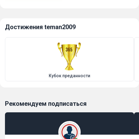
Достижения teman2009
Кубок преданности
Рекомендуем подписаться