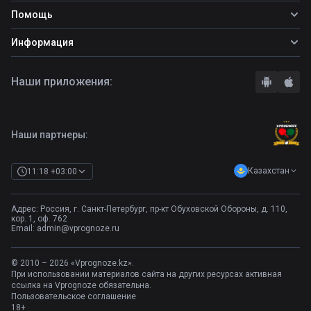
Фрибеты
Помощь
Прогнозы на футбол
Фрибет Ubet
Прогнозы на теннис
Школа ставок
Информация
Фрибет Фонбет
Прогнозы на хоккей
Вопросы и ответы
Фрибет Париматч
О сайте
Стратегии
Наши приложения:
Фрибет Олимпбет
Правила
Бонусы букмекеров
Комментарии
Отзывы о БК
Контакты
Полная версия
Наши партнеры:
Казахстан
11:18 +03:00
Адрес: Россия, г. Санкт-Петербург, пр-кт Обуховской Обороны, д. 110,
кор. 1, оф. 762
Email:
admin@vprognoze.ru
© 2010 – 2026 «Vprognoze.kz».
При использовании материалов сайта на других ресурсах активная
ссылка на Vprognoze обязательна.
Пользовательское соглашение
18+