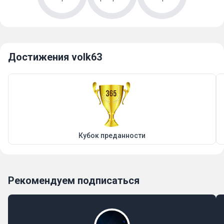
Достижения volk63
Кубок преданности
Рекомендуем подписаться