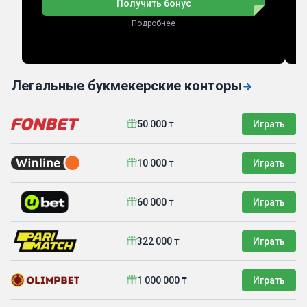
Получить бонус
Подробнее
Легальные букмекерские конторы
50 000 ₸
Играть
10 000 ₸
Играть
60 000 ₸
Играть
322 000 ₸
Играть
1 000 000 ₸
Играть