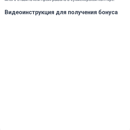
Видеоинструкция для получения бонуса