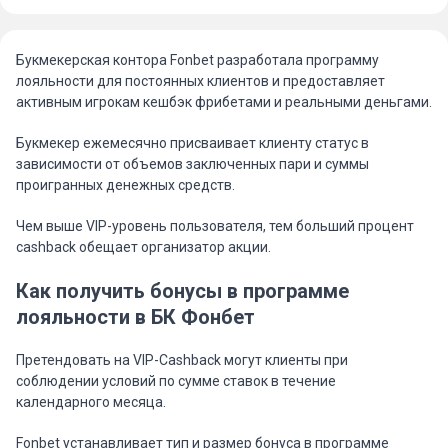
Букмекерская контора Fonbet разработала программу
лояльности для постоянных клиентов и предоставляет
активным игрокам кешбэк фрибетами и реальными деньгами.
Букмекер ежемесячно присваивает клиенту статус в
зависимости от объемов заключенных пари и суммы
проигранных денежных средств.
Чем выше VIP-уровень пользователя, тем больший процент
cashback обещает организатор акции.
Как получить бонусы в программе
лояльности в БК Фонбет
Претендовать на VIP-Cashback могут клиенты при
соблюдении условий по сумме ставок в течение
календарного месяца.
Fonbet устанавливает тип и размер бонуса в программе