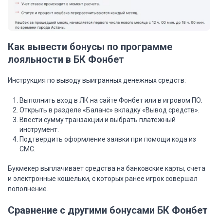
Как вывести бонусы по программе
лояльности в БК Фонбет
Инструкция по выводу выигранных денежных средств:
Выполнить вход в ЛК на сайте Фонбет или в игровом ПО.
Открыть в разделе «Баланс» вкладку «Вывод средств».
Ввести сумму транзакции и выбрать платежный
инструмент.
Подтвердить оформление заявки при помощи кода из
СМС.
Букмекер выплачивает средства на банковские карты, счета
и электронные кошельки, с которых ранее игрок совершал
пополнение.
Сравнение с другими бонусами БК Фонбет