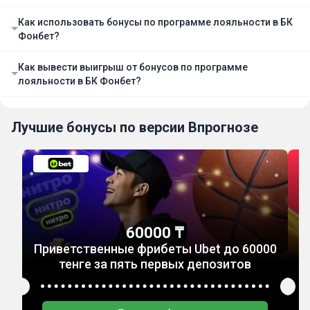
Как использовать бонусы по программе лояльности в БК
Фонбет?
Как вывести выигрыш от бонусов по программе
лояльности в БК Фонбет?
Лучшие бонусы по версии Впрогнозе
60000 ₸
Приветственные фрибеты Ubet до 60000
тенге за пять первых депозитов