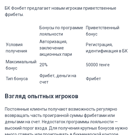
БК Фонбет предлагает новым игрокам приветственные
фрибеты.
Бонусы по программе
Приветственный
лояльности
бонус
Авторизация,
Условия
Регистрация,
заключение
получения
идентификация в БК
акционных пари
Максимальный
20%
50000 тенге
бонус
Фрибет, деньги на
Тип бонуса
Фрибет
счет
Взгляд опытных игроков
Постоянные клиенты получают возможность регулярно
возвращать часть проигранной суммы фрибетами или
деньгами на счет. Недостаток программы лояльности —
высокий порог входа. Для получения крупных бонусов нужно
много ставить или проигрывать в букмекерской конторе.