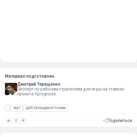
Материал подготовлен:
Дмитрий Терещенко
Эксперт по рабочим стратегиям для игры на ставках
проекта Vprognoze.
УБЕТ
ДЕЙСТВУЮЩИМ ИГРОКАМ
Поделиться
0