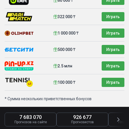
60 000 ₸
Играть
322 000 ₸
Играть
1 000 000 ₸
Играть
500 000 ₸
Играть
2.5 млн
Играть
100 000 ₸
Играть
* Сумма нескольких приветственных бонусов
7 683 070
926 677
4
Прогнозов на сайте
Прогнозистов
Платн