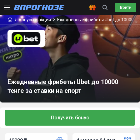
Войти
Бонусы и акции
Ежедневные фрибеты Ubet до 10000 тен
Ежедневные фрибеты Ubet до 10000
тенге за ставки на спорт
Получить бонус