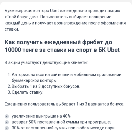
Букмекерская контора Ubet еженедельно проводит акцию
«Твой бонус дня». Пользователь выбирает поощрение
каждый день и получает вознаграждение после оформления
ставки.
Как получить ежедневный фрибет до
10000 тенге за ставки на спорт в БК Ubet
В акции участвуют действующие клиенты:
Авторизоваться на сайте или в мобильном приложении
букмекерской конторы.
Выбрать 1 из 3 доступных бонусов.
Сделать ставку.
Ежедневно пользователь выбирает 1 из 3 вариантов бонуса:
увеличение выигрыша на 40%;
возврат 50% поставленной суммы при проигрыше;
30% от поставленной суммы при любом исходе пари.