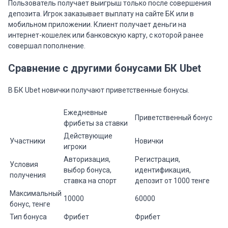
Пользователь получает выигрыш только после совершения
депозита. Игрок заказывает выплату на сайте БК или в
мобильном приложении. Клиент получает деньги на
интернет-кошелек или банковскую карту, с которой ранее
совершал пополнение.
Сравнение с другими бонусами БК Ubet
В БК Ubet новички получают приветственные бонусы.
Ежедневные
Приветственный бонус
фрибеты за ставки
Действующие
Участники
Новички
игроки
Авторизация,
Регистрация,
Условия
выбор бонуса,
идентификация,
получения
ставка на спорт
депозит от 1000 тенге
Максимальный
10000
60000
бонус, тенге
Тип бонуса
Фрибет
Фрибет