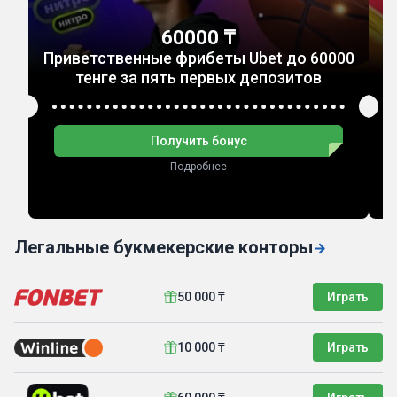
60000 ₸
Приветственные фрибеты Ubet до 60000
тенге за пять первых депозитов
Получить бонус
Подробнее
Легальные букмекерские конторы
50 000 ₸
Играть
10 000 ₸
Играть