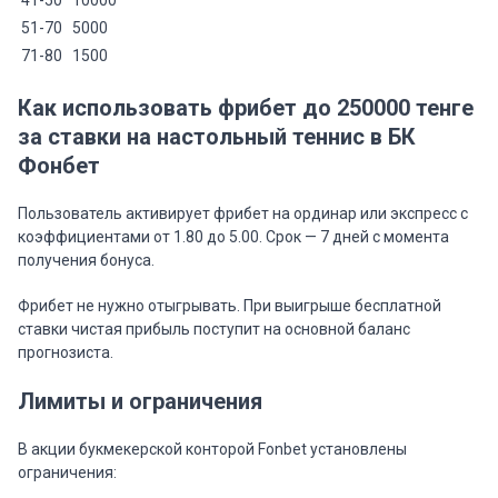
41-50
10000
51-70
5000
71-80
1500
Как использовать фрибет до 250000 тенге
за ставки на настольный теннис в БК
Фонбет
Пользователь активирует фрибет на ординар или экспресс с
коэффициентами от 1.80 до 5.00. Срок — 7 дней с момента
получения бонуса.
Фрибет не нужно отыгрывать. При выигрыше бесплатной
ставки чистая прибыль поступит на основной баланс
прогнозиста.
Лимиты и ограничения
В акции букмекерской конторой Fonbet установлены
ограничения: