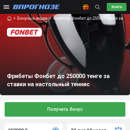
Войти
Бонусы и акции
Фрибеты Фонбет до 250000 тенге за ст
Фрибеты Фонбет до 250000 тенге за
ставки на настольный теннис
Получить бонус