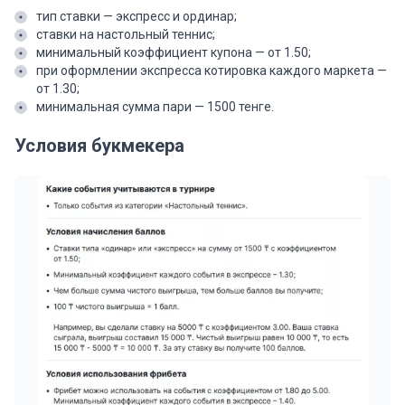
тип ставки — экспресс и ординар;
ставки на настольный теннис;
минимальный коэффициент купона — от 1.50;
при оформлении экспресса котировка каждого маркета —
от 1.30;
минимальная сумма пари — 1500 тенге.
Условия букмекера