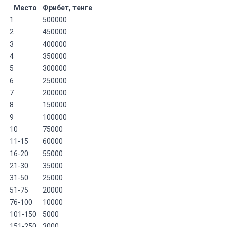
Место
Фрибет, тенге
1
500000
2
450000
3
400000
4
350000
5
300000
6
250000
7
200000
8
150000
9
100000
10
75000
11-15
60000
16-20
55000
21-30
35000
31-50
25000
51-75
20000
76-100
10000
101-150
5000
151-250
3000