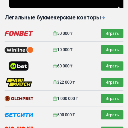
Легальные букмекерские конторы
50 000 ₸
Играть
10 000 ₸
Играть
60 000 ₸
Играть
322 000 ₸
Играть
1 000 000 ₸
Играть
500 000 ₸
Играть