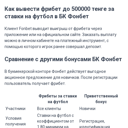
Как вывести фрибет до 500000 тенге за
ставки на футбол в БК Фонбет
Клиент Fonbet выводит выигрыш от фрибета через
приложение или на официальном сайте. Заказать выплату
можно в личном кабинете на платежный инструмент, с
помощью которого игрок ранее совершал депозит.
Сравнение с другими бонусами БК Фонбет
В букмекерской конторе Фонбет действует выгодное
акционное предложение для новичков. После регистрации
пользователь получает фрибет.
Фрибеты за ставки
Приветственный
на футбол
бонус
Участники
Все клиенты
Новички
Ставки на футбол с
Условия
коэффициентом от
Регистрация,
получения
1.80 минимум на
идентификация