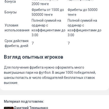
бонуса
2000 тенге
Фрибеты от 1500 до
Фрибеты до 50000
Бонусы
500000 тенге
тенге
Полной суммой на
Полной суммой на
Условия
ординар с
ординар с
использования
коэффициентами до
коэффициентами до
3.00
3.00
Срок действия
7
7
фрибета, дней
Взгляд опытных игроков
Для получения фрибета нужно оформлять много
выигрышных пари на футбол. В акции 1000 победителей,
шансы попасть в число обладателей бесплатных ставок
высокие.
Материал подготовлен:
Дмитрий Терещенко