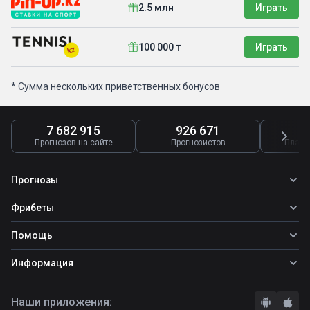
2.5 млн
Играть
100 000 ₸
Играть
* Сумма нескольких приветственных бонусов
7 682 915
926 671
4
Прогнозов на сайте
Прогнозистов
Платн
Прогнозы
Все прогнозы
Фрибеты
Топ ставок
Фрибеты
Помощь
Прогнозы на футбол
Фрибет Ubet
Прогнозы на теннис
Школа ставок
Информация
Фрибет Фонбет
Прогнозы на хоккей
Вопросы и ответы
Фрибет Париматч
О сайте
Стратегии
Наши приложения:
Фрибет Олимпбет
Правила