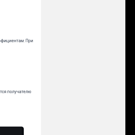
эффициентам. При
ется получателю