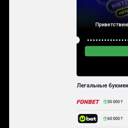
Приветственн
Легальные букмек
50 000 ₸
60 000 ₸