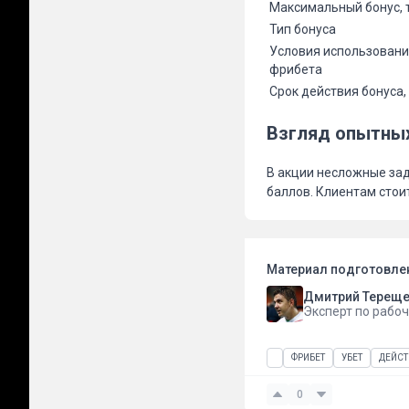
Максимальный бонус, 
Тип бонуса
Условия использован
фрибета
Срок действия бонуса,
Взгляд опытных
В акции несложные зад
баллов. Клиентам стои
Материал подготовле
Дмитрий Терещ
Эксперт по рабоч
ФРИБЕТ
УБЕТ
ДЕЙС
0