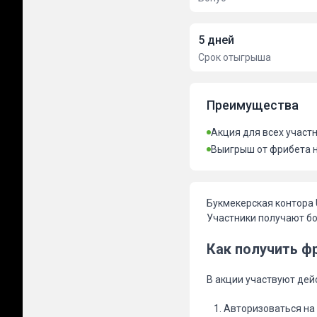
5 дней
Срок отыгрыша
Преимущества
Акция для всех участ
Выигрыш от фрибета 
Букмекерская контора 
Участники получают бо
Как получить ф
В акции участвуют де
Авторизоваться на