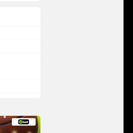
Фрибет