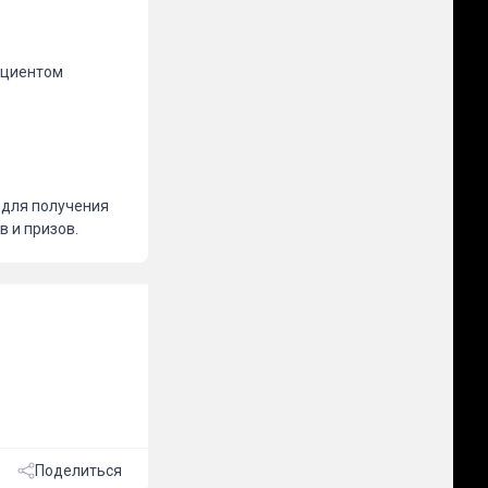
ициентом
 для получения
 и призов.
Поделиться