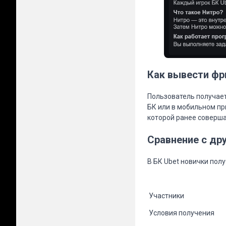
Как вывести фр
Пользователь получает
БК или в мобильном пр
которой ранее соверша
Сравнение с др
В БК Ubet новички пол
Участники
Условия получения