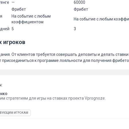
тенге
—
60000
Фрибет
Фрибет
ия
На событие с любым
На событие с любым коэфф
коэффициентом
 дней
5
3
 игроков
ания. От клиентов требуется совершать депозиты и делать ставки
т присоединиться к программе лояльности для получения фрибетов
н:
енко
им стратегиям для игры на ставках проекта Vprognoze.
ТВУЮЩИМ ИГРОКАМ