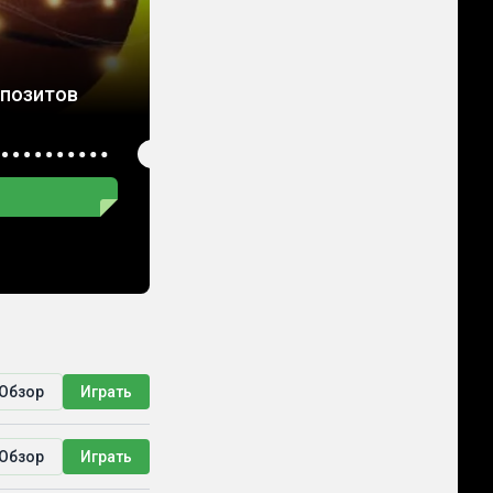
епозитов
Приветственные фрибеты Теннис
Обзор
Играть
Обзор
Играть