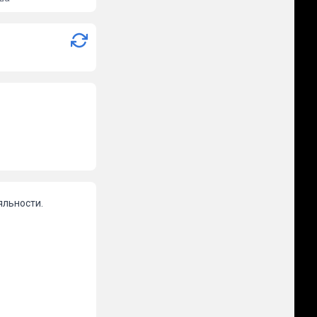
яльности.