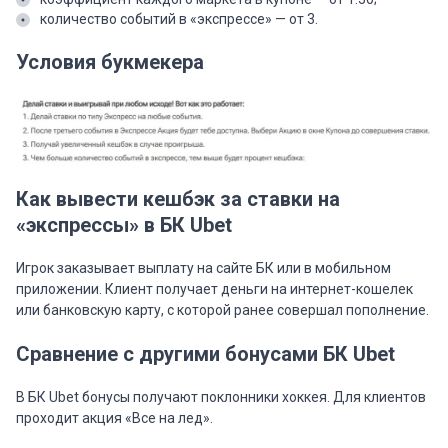
количество событий в «экспрессе» — от 3.
Условия букмекера
Как вывести кешбэк за ставки на
«экспрессы» в БК Ubet
Игрок заказывает выплату на сайте БК или в мобильном
приложении. Клиент получает деньги на интернет-кошелек
или банковскую карту, с которой ранее совершал пополнение.
Сравнение с другими бонусами БК Ubet
В БК Ubet бонусы получают поклонники хоккея. Для клиентов
проходит акция «Все на лед».