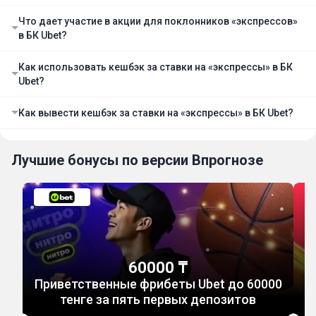
Что дает участие в акции для поклонников «экспрессов»
в БК Ubet?
Как использовать кешбэк за ставки на «экспрессы» в БК
Ubet?
Как вывести кешбэк за ставки на «экспрессы» в БК Ubet?
Лучшие бонусы по версии Впрогнозе
60000 ₸
Приветственные фрибеты Ubet до 60000
тенге за пять первых депозитов