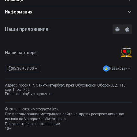
Прогнозы на футбол
Фрибет Ubet
Прогнозы на теннис
Школа ставок
Информация
Фрибет Фонбет
Прогнозы на хоккей
Вопросы и ответы
Фрибет Париматч
О сайте
Стратегии
Наши приложения:
Фрибет Олимпбет
Правила
Бонусы букмекеров
Комментарии
Отзывы о БК
Контакты
Полная версия
Наши партнеры:
Казахстан
05:36 +03:00
Адрес: Россия, г. Санкт-Петербург, пр-кт Обуховской Обороны, д. 110,
кор. 1, оф. 762
Email:
admin@vprognoze.ru
© 2010 – 2026 «Vprognoze.kz».
При использовании материалов сайта на других ресурсах активная
ссылка на Vprognoze обязательна.
Пользовательское соглашение
18+