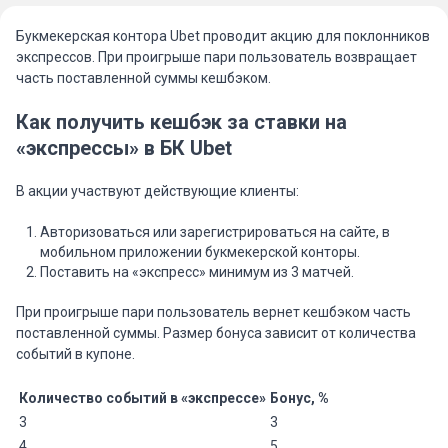
Букмекерская контора Ubet проводит акцию для поклонников
экспрессов. При проигрыше пари пользователь возвращает
часть поставленной суммы кешбэком.
Как получить кешбэк за ставки на
«экспрессы» в БК Ubet
В акции участвуют действующие клиенты:
Авторизоваться или зарегистрироваться на сайте, в
мобильном приложении букмекерской конторы.
Поставить на «экспресс» минимум из 3 матчей.
При проигрыше пари пользователь вернет кешбэком часть
поставленной суммы. Размер бонуса зависит от количества
событий в купоне.
Количество событий в «экспрессе»
Бонус, %
3
3
4
5