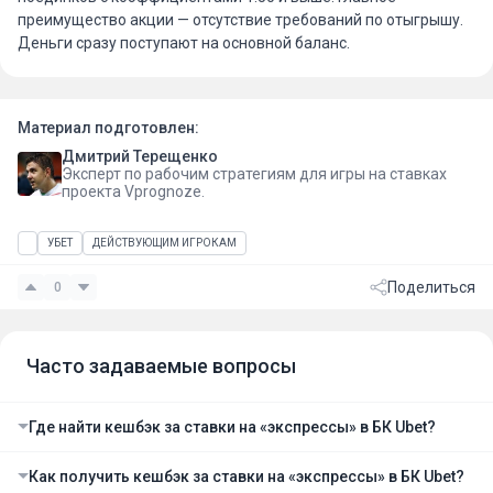
преимущество акции — отсутствие требований по отыгрышу.
Деньги сразу поступают на основной баланс.
Материал подготовлен:
Дмитрий Терещенко
Эксперт по рабочим стратегиям для игры на ставках
проекта Vprognoze.
УБЕТ
ДЕЙСТВУЮЩИМ ИГРОКАМ
Поделиться
0
Часто задаваемые вопросы
Где найти кешбэк за ставки на «экспрессы» в БК Ubet?
Как получить кешбэк за ставки на «экспрессы» в БК Ubet?