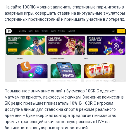
На сайте 10CRIC можно заключать спортивные пари, играть в
азартные игры, совершать ставки на виртуальные эмуляторы
спортивных противостояний и принимать участие в лотереях.
Повышенное внимание онлайн-букмекер 10CRIC уделяет
матчам по крикету, лакроссу и скачкам. Значение комиссии в
БК редко превышает показатель 10%. В 10CRIC игрокам
доступна линия для ставок на спорт в режиме реального
времени – букмекерская контора предлагает множество
прямых трансляций и качественную роспись в LIVE на
большинство популярных противостояний.