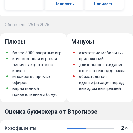
—
Написать
Написать
Обновлено: 26.05.2026
Плюсы
Минусы
более 3000 азартных игр
отсутствие мобильных
качественная игровая
приложений
линия с акцентом на
длительное ожидание
крикет
ответов техподдержки
множество прямых
обязательная
эфиров
идентификация перед
вариативный
выводом выигрышей
приветственный бонус
Оценка букмекера от Впрогнозе
2
Коэффициенты
/5