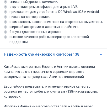
сниженный уровень комиссии;
отсутствие прямых эфиров для игры в LIVE;
приложения для устройств на ОС Windows, iOS и Android;
низкое качество росписи;
возможность заключения пари на спортивные эмуляторы;
широкий ассортимент азартных онлайн-игр;
бонусы для постоянных игроков;
высокое качество работы операторов клиентской
поддержки.
Надежность букмекерской конторы 138
Китайские эмигранты в Европе и Англии высоко оценили
компанию за счет привычного сервиса и широкого
ассортимента популярных в Азии противостояний.
Европейские пользователи отмечали низкое качество
росписи, но часто прибегали к услугам «138» из-за высоких
котировок.
Игроки из Ирландии массово оставляли жалобы в адрес