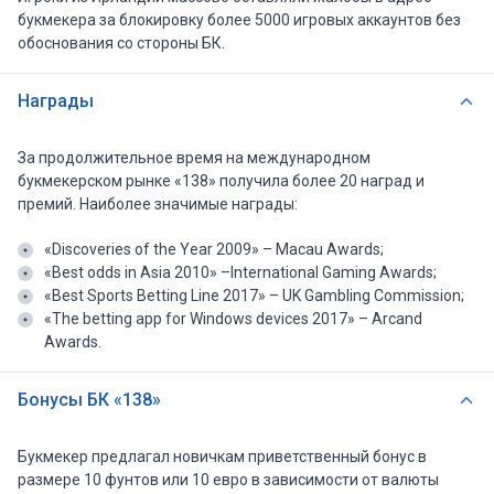
букмекера за блокировку более 5000 игровых аккаунтов без
обоснования со стороны БК.
Награды
За продолжительное время на международном
букмекерском рынке «138» получила более 20 наград и
премий. Наиболее значимые награды:
«Discoveries of the Year 2009» – Macau Awards;
«Best odds in Asia 2010» –International Gaming Awards;
«Best Sports Betting Line 2017» – UK Gambling Commission;
«The betting app for Windows devices 2017» – Arcand
Awards.
Бонусы БК «138»
Букмекер предлагал новичкам приветственный бонус в
размере 10 фунтов или 10 евро в зависимости от валюты