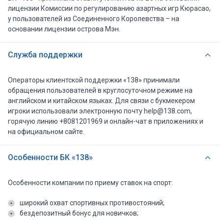
лицензии Комиссии по регулированию азартных игр Кюрасао,
у пользователей из Соединенного Королевства – на
основании лицензии острова Мэн.
Служба поддержки
Операторы клиентской поддержки «138» принимали
обращения пользователей в круглосуточном режиме на
английском и китайском языках. Для связи с букмекером
игроки использовали электронную почту help@138.com,
горячую линию +8081201969 и онлайн-чат в приложениях и
на официальном сайте.
Особенности БК «138»
Особенности компании по приему ставок на спорт:
широкий охват спортивных противостояний;
бездепозитный бонус для новичков;