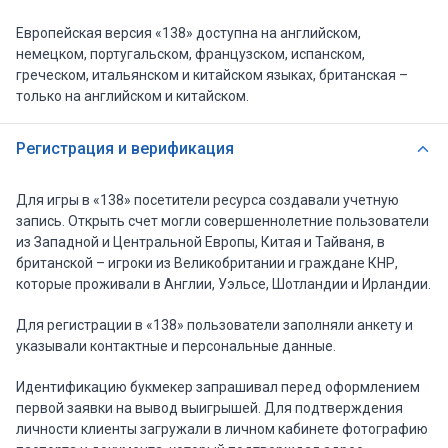
Европейская версия «138» доступна на английском,
немецком, португальском, французском, испанском,
греческом, итальянском и китайском языках, британская –
только на английском и китайском.
Регистрация и верификация
Для игры в «138» посетители ресурса создавали учетную
запись. Открыть счет могли совершеннолетние пользователи
из Западной и Центральной Европы, Китая и Тайваня, в
британской – игроки из Великобритании и граждане КНР,
которые проживали в Англии, Уэльсе, Шотландии и Ирландии.
Для регистрации в «138» пользователи заполняли анкету и
указывали контактные и персональные данные.
Идентификацию букмекер запрашивал перед оформлением
первой заявки на вывод выигрышей. Для подтверждения
личности клиенты загружали в личном кабинете фотографию