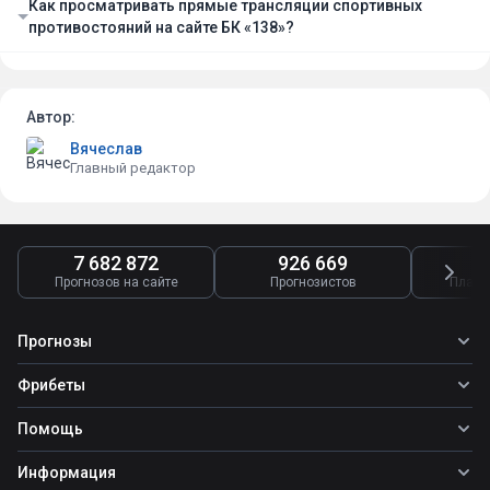
Как просматривать прямые трансляции спортивных
противостояний на сайте БК «138»?
Автор:
Вячеслав
Главный редактор
7 682 872
926 669
4
Прогнозов на сайте
Прогнозистов
Платн
Прогнозы
Все прогнозы
Фрибеты
Топ ставок
Фрибеты
Помощь
Прогнозы на футбол
Фрибет Ubet
Прогнозы на теннис
Школа ставок
Информация
Фрибет Фонбет