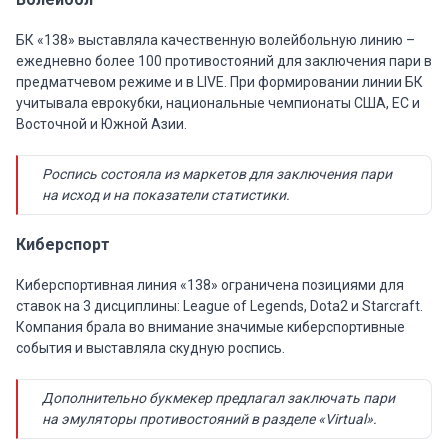
БК «138» выставляла качественную волейбольную линию –
ежедневно более 100 противостояний для заключения пари в
предматчевом режиме и в LIVE. При формировании линии БК
учитывала еврокубки, национальные чемпионаты США, ЕС и
Восточной и Южной Азии.
Роспись состояла из маркетов для заключения пари
на исход и на показатели статистики.
Киберспорт
Киберспортивная линия «138» ограничена позициями для
ставок на 3 дисциплины: League of Legends, Dota2 и Starcraft.
Компания брала во внимание значимые киберспортивные
события и выставляла скудную роспись.
Дополнительно букмекер предлагал заключать пари
на эмуляторы противостояний в разделе «Virtual».