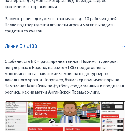
паспорта и документа, который подтверждал адрес
фактического проживания.
Рассмотрение документов занимало до 10 рабочих дней.
После подтверждения личности игроки могли выводить
средства со счетов.
Линия БК «138
Особенность БК – расширенная линия. Помимо турниров,
популярных в Европе, на сайте «138» представлены
многочисленные азиатские чемпионаты до турниров
локального уровня. Например, букмекер принимал пари на
Чемпионат Малайзии по футболу среди женщин и предлагал
роспись, как на матчи Английской Премьер-лиги.