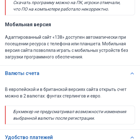
Скачать программу можно на ПК, игроки отмечали,
что ПО на компьютере работало некорректно.
Мобильная версия
Адаптированный сайт «138» доступен автоматически при
посещении ресурса с телефона или планшета. Мобильная
версия сайта позволяла играть с мобильных устройств без
загрузки программного обеспечения.
Валюты счета
В европейской и в британской версиях сайта открыть счет
можно в 2 валютах: фунтах стерлингов и евро.
Букмекер не предусматривал возможности изменения
выбранной валюты после регистрации.
Удобство платежей