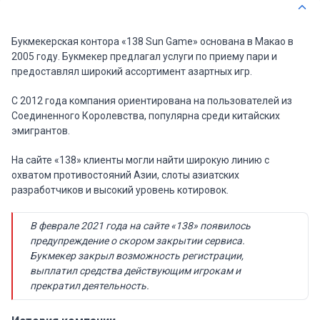
Букмекерская контора «138 Sun Game» основана в Макао в
2005 году. Букмекер предлагал услуги по приему пари и
предоставлял широкий ассортимент азартных игр.
С 2012 года компания ориентирована на пользователей из
Соединенного Королевства, популярна среди китайских
эмигрантов.
На сайте «138» клиенты могли найти широкую линию с
охватом противостояний Азии, слоты азиатских
разработчиков и высокий уровень котировок.
В феврале 2021 года на сайте «138» появилось
предупреждение о скором закрытии сервиса.
Букмекер закрыл возможность регистрации,
выплатил средства действующим игрокам и
прекратил деятельность.