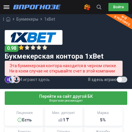
Войти
№
В РЕЙТИНГЕ
0
Букмекеры
1xBet
0.98
Букмекерская контора 1xBet
Эта букмекерская контора находится в черном списке.
Ни в коем случае не открывайте счет в этой компании
4 играют здесь
Я здесь играю
Перейти на сайт другой БК
Впрогнозе рекомендует
Лицензия
Мин. депозит
Маржа
Есть
1 ₸
5%
Бонусы
Отзывы
Жалобы