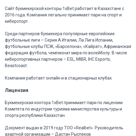
Сайт букмекерской конторы 1xBet работает в Казахстане с
2016 года. Компания легально принимает пари на спорт и
киберспорт.
Среди партнеров букмекера популярные европейские
футбольные лиги – Серия А Италии, Ла Лига Испании,
футбольные клубы ПСЖ, «Барселона», «Кайрат», Африканская
федерация футбола, чемпионат мира по волейболу. В числе
киберспортивных партнеров – ESL, MIBR, IHC Esports,
Beastcoast.
Компания работает онлайн и в стационарных клубах.
Лицензия
Букмекерская контора 1xBet принимает пари по лицензии
Комитета по индустрии туризма министерства культуры и
спорта республики Казахстан.
Документ выдан в 2019 году ТОО «Realbet». Руководитель
азартной организации – Дастан Рыспеков.