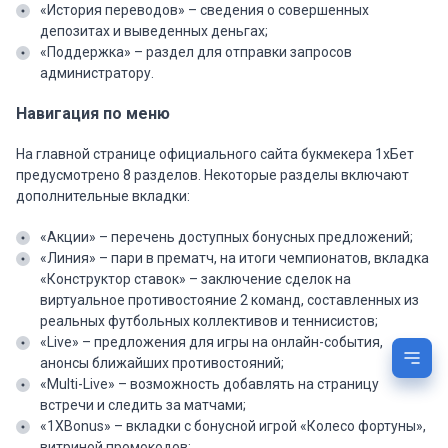
«История переводов» – сведения о совершенных
депозитах и выведенных деньгах;
«Поддержка» – раздел для отправки запросов
администратору.
Навигация по меню
На главной странице официального сайта букмекера 1хБет
предусмотрено 8 разделов. Некоторые разделы включают
дополнительные вкладки:
«Акции» – перечень доступных бонусных предложений;
«Линия» – пари в прематч, на итоги чемпионатов, вкладка
«Конструктор ставок» – заключение сделок на
виртуальное противостояние 2 команд, составленных из
реальных футбольных коллективов и теннисистов;
«Live» – предложения для игры на онлайн-события,
анонсы ближайших противостояний;
«Multi-Live» – возможность добавлять на страницу
встречи и следить за матчами;
«1XBonus» – вкладки с бонусной игрой «Колесо фортуны»,
витриной промокодов;