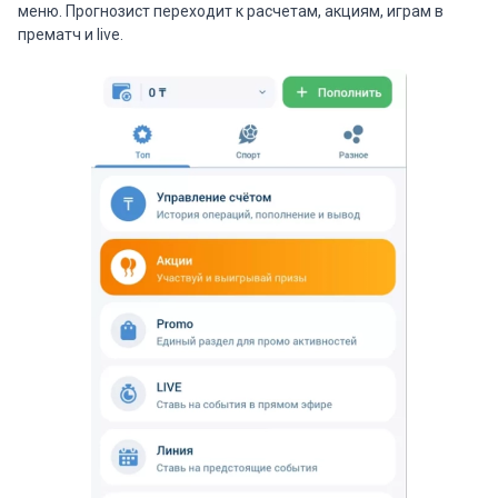
меню. Прогнозист переходит к расчетам, акциям, играм в
прематч и live.