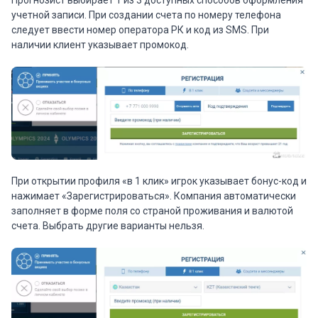
учетной записи. При создании счета по номеру телефона
следует ввести номер оператора РК и код из SMS. При
наличии клиент указывает промокод.
При открытии профиля «в 1 клик» игрок указывает бонус-код и
нажимает «Зарегистрироваться». Компания автоматически
заполняет в форме поля со страной проживания и валютой
счета. Выбрать другие варианты нельзя.