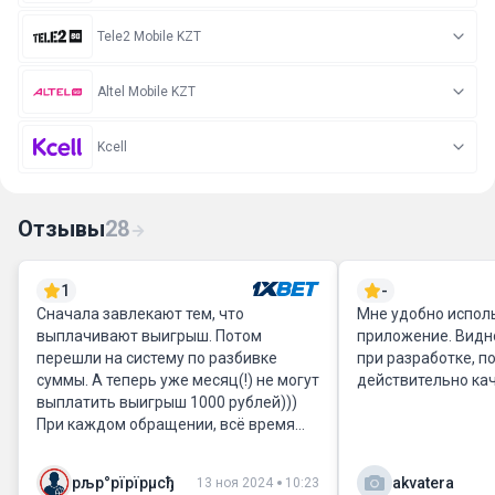
Tele2 Mobile KZT
Altel Mobile KZT
Kcell
Отзывы
28
1
-
Сначала завлекают тем, что
Мне удобно испол
выплачивают выигрыш. Потом
приложение. Видно
перешли на систему по разбивке
при разработке, п
суммы. А теперь уже месяц(!) не могут
действительно ка
выплатить выигрыш 1000 рублей)))
При каждом обращении, всё время
сдвигают даты. За месяц 5 раз
переносили дату. В итоге до сих пор
рљр°рїрїрµсђ
akvatera
13 ноя 2024
10:23
денег нет. Скурвились совсем!