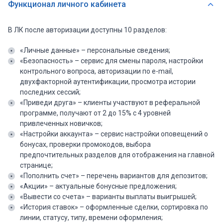
Функционал личного кабинета
В ЛК после авторизации доступны 10 разделов:
«Личные данные» – персональные сведения;
«Безопасность» – сервис для смены пароля, настройки
контрольного вопроса, авторизации по e-mail,
двухфакторной аутентификации, просмотра истории
последних сессий;
«Приведи друга» – клиенты участвуют в реферальной
программе, получают от 2 до 15% с 4 уровней
привлеченных новичков;
«Настройки аккаунта» – сервис настройки оповещений о
бонусах, проверки промокодов, выбора
предпочтительных разделов для отображения на главной
странице;
«Пополнить счет» – перечень вариантов для депозитов;
«Акции» – актуальные бонусные предложения;
«Вывести со счета» – варианты выплаты выигрышей;
«История ставок» – оформленные сделки, сортировка по
линии, статусу, типу, времени оформления;