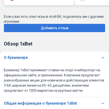
Если у вас есть опыт игры в этой БК, поделитесь им с другими
игроками.
Добавить отзыв
Обзор 1xBet
О букмекере
Букмекер 1xBet принимает ставки на спорт и киберспорт на
официальном сайте, в приложениях. Компания предлагает
разнообразные акции для новичков и действующих клиентов.
У БК широкая линия на 60–65 дисциплин, аналитики
предлагают от 1000 маркетов на крупные матчи.
Общая информация о букмекере 1xBet