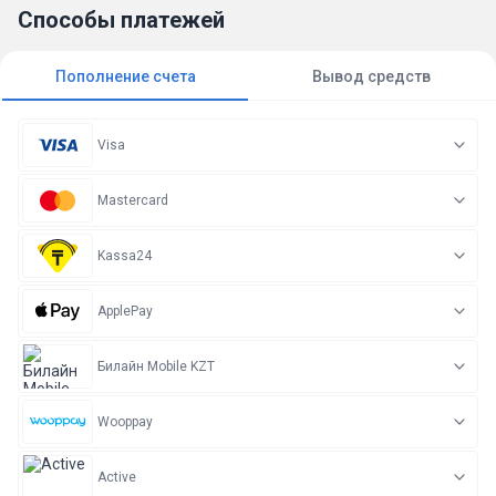
Способы платежей
Пополнение счета
Вывод средств
Visa
Mastercard
Kassa24
ApplePay
Билайн Mobile KZT
Wooppay
Active