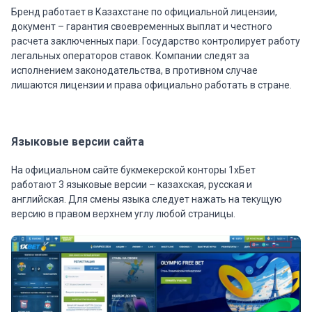
Бренд работает в Казахстане по официальной лицензии,
документ – гарантия своевременных выплат и честного
расчета заключенных пари. Государство контролирует работу
легальных операторов ставок. Компании следят за
исполнением законодательства, в противном случае
лишаются лицензии и права официально работать в стране.
Языковые версии сайта
На официальном сайте букмекерской конторы 1хБет
работают 3 языковые версии – казахская, русская и
английская. Для смены языка следует нажать на текущую
версию в правом верхнем углу любой страницы.