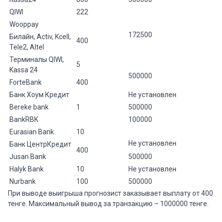
QIWI
222
Wooppay
172500
Билайн, Activ, Kcell,
400
Tele2, Altel
Терминалы QIWI,
5
Kassa 24
500000
ForteBank
400
Банк Хоум Кредит
Не установлен
Bereke bank
1
500000
BankRBK
100000
Eurasian Bank
10
Не установлен
Банк ЦентрКредит
400
Jusan Bank
500000
Halyk Bank
10
Не установлен
Nurbank
100
500000
При выводе выигрыша прогнозист заказывает выплату от 400
тенге. Максимальный вывод за транзакцию – 1000000 тенге.