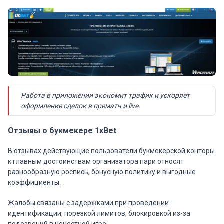
Работа в приложении экономит трафик и ускоряет
оформление сделок в прематч и live.
Отзывы о букмекере 1xBet
В отзывах действующие пользователи букмекерской конторы
к главным достоинствам организатора пари относят
разнообразную роспись, бонусную политику и выгодные
коэффициенты.
Жалобы связаны с задержками при проведении
идентификации, порезкой лимитов, блокировкой из-за
подозрений в нечестной игре.