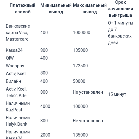
Срок
Платежный
Минимальный
Максимальный
зачисления
способ
вывод
вывод
выигрыша
От 1 минуты
Банковские
до 7
карты Visa,
400
1000000
банковских
Mastercard
дней
Kassa24
800
135000
QIWI
400
Wooppay
172500
800
Activ, Kcell
Билайн
400
50000
Activ, Kcell,
800
Не установлен
15 минут
Tele2, Altel
Наличными
4000
100000
KazPost
Наличными
800
Не установлен
Halyk Bank
Наличными
2000
135000
Kassa24