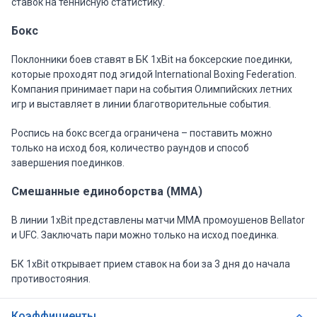
ставок на теннисную статистику.
Бокс
Поклонники боев ставят в БК 1xBit на боксерские поединки,
которые проходят под эгидой International Boxing Federation.
Компания принимает пари на события Олимпийских летних
игр и выставляет в линии благотворительные события.
Роспись на бокс всегда ограничена – поставить можно
только на исход боя, количество раундов и способ
завершения поединков.
Смешанные единоборства (MMA)
В линии 1xBit представлены матчи ММА промоушенов Bellator
и UFC. Заключать пари можно только на исход поединка.
БК 1xBit открывает прием ставок на бои за 3 дня до начала
противостояния.
Коэффициенты