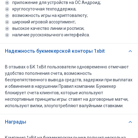
приложение для устройств на ОС Андроид;
круглосуточная техподдержка;
возможность игры на криптовалюту;
широкий игровой ассортимент;
высокое качество линии и росписи;
наличие русскоязычного интерфейса.
Надежность букмекерской конторы 1xbit
В отзывах о БК 1хBit пользователи одновременно отмечают
удобство пополнения счета, возможность
беспрепятственного вывода средств, задержки при выплатах
и обвинения в нарушении Правил компании. Букмекер
блокирует счета клиентов, которые используют
неспортивные принципы игры: ставят на договорные матчи,
используют вилки, злоупотребляют валуйными ставками.
Награды
Компания 1xBit на букмекерском рынке получил несколько