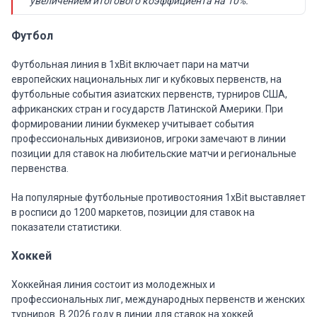
увеличением итогового коэффициента на 10%.
Футбол
Футбольная линия в 1xBit включает пари на матчи
европейских национальных лиг и кубковых первенств, на
футбольные события азиатских первенств, турниров США,
африканских стран и государств Латинской Америки. При
формировании линии букмекер учитывает события
профессиональных дивизионов, игроки замечают в линии
позиции для ставок на любительские матчи и региональные
первенства.
На популярные футбольные противостояния 1xBit выставляет
в росписи до 1200 маркетов, позиции для ставок на
показатели статистики.
Хоккей
Хоккейная линия состоит из молодежных и
профессиональных лиг, международных первенств и женских
турниров. В 2026 году в линии для ставок на хоккей