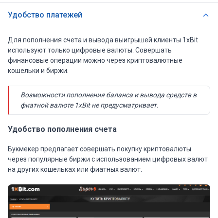
Удобство платежей
Для пополнения счета и вывода выигрышей клиенты 1xBit
используют только цифровые валюты. Совершать
финансовые операции можно через криптовалютные
кошельки и биржи.
Возможности пополнения баланса и вывода средств в
фиатной валюте 1xBit не предусматривает.
Удобство пополнения счета
Букмекер предлагает совершать покупку криптовалюты
через популярные биржи с использованием цифровых валют
на других кошельках или фиатных валют.