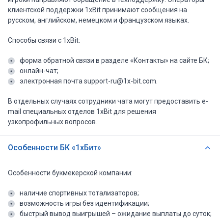
клиентской поддержки 1хBit принимают сообщения на
русском, английском, немецком и французском языках.
Способы связи с 1хBit:
форма обратной связи в разделе «Контакты» на сайте БК;
онлайн-чат;
электронная почта support-ru@1x-bit.com.
В отдельных случаях сотрудники чата могут предоставить e-
mail специальных отделов 1хBit для решения
узкопрофильных вопросов.
Особенности БК «1xБит»
Особенности букмекерской компании:
наличие спортивных тотализаторов;
возможность игры без идентификации;
быстрый вывод выигрышей – ожидание выплаты до суток;