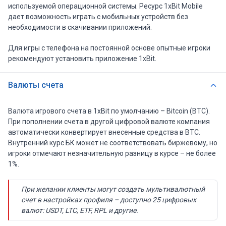
используемой операционной системы. Ресурс 1xBit Mobile
дает возможность играть с мобильных устройств без
необходимости в скачивании приложений.
Для игры с телефона на постоянной основе опытные игроки
рекомендуют установить приложение 1xBit.
Валюты счета
Валюта игрового счета в 1xBit по умолчанию – Bitcoin (BTC).
При пополнении счета в другой цифровой валюте компания
автоматически конвертирует внесенные средства в BTC.
Внутренний курс БК может не соответствовать биржевому, но
игроки отмечают незначительную разницу в курсе – не более
1%.
При желании клиенты могут создать мультивалютный
счет в настройках профиля – доступно 25 цифровых
валют: USDT, LTC, ETF, RPL и другие.