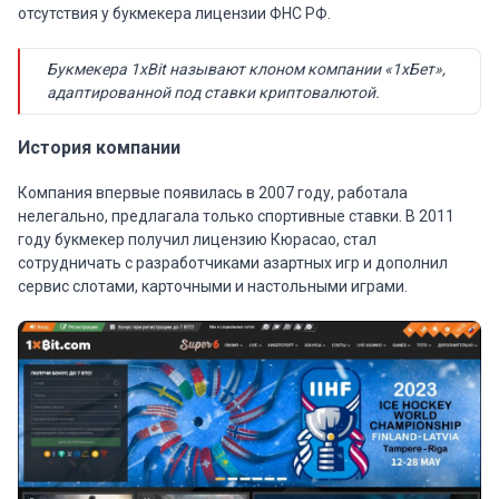
отсутствия у букмекера лицензии ФНС РФ.
Букмекера 1xBit называют клоном компании «1хБет»,
адаптированной под ставки криптовалютой.
История компании
Компания впервые появилась в 2007 году, работала
нелегально, предлагала только спортивные ставки. В 2011
году букмекер получил лицензию Кюрасао, стал
сотрудничать с разработчиками азартных игр и дополнил
сервис слотами, карточными и настольными играми.