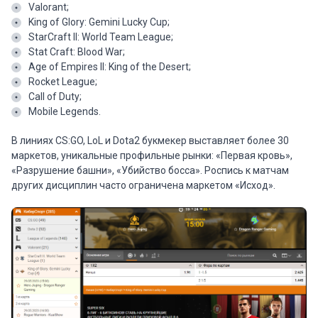
Valorant;
King of Glory: Gemini Lucky Cup;
StarCraft II: World Team League;
Stat Craft: Blood War;
Age of Empires II: King of the Desert;
Rocket League;
Call of Duty;
Mobile Legends.
В линиях CS:GO, LoL и Dota2 букмекер выставляет более 30
маркетов, уникальные профильные рынки: «Первая кровь»,
«Разрушение башни», «Убийство босса». Роспись к матчам
других дисциплин часто ограничена маркетом «Исход».