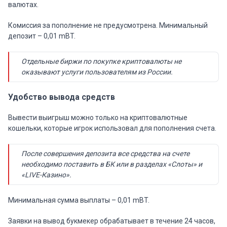
валютах.
Комиссия за пополнение не предусмотрена. Минимальный
депозит – 0,01 mBT.
Отдельные биржи по покупке криптовалюты не
оказывают услуги пользователям из России.
Удобство вывода средств
Вывести выигрыш можно только на криптовалютные
кошельки, которые игрок использовал для пополнения счета.
После совершения депозита все средства на счете
необходимо поставить в БК или в разделах «Слоты» и
«LIVE-Казино».
Минимальная сумма выплаты – 0,01 mBT.
Заявки на вывод букмекер обрабатывает в течение 24 часов,