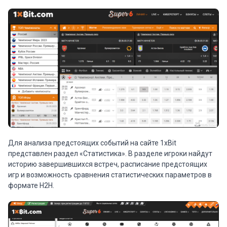
Для анализа предстоящих событий на сайте 1xBit
представлен раздел «Статистика». В разделе игроки найдут
историю завершившихся встреч, расписание предстоящих
игр и возможность сравнения статистических параметров в
формате Н2Н.