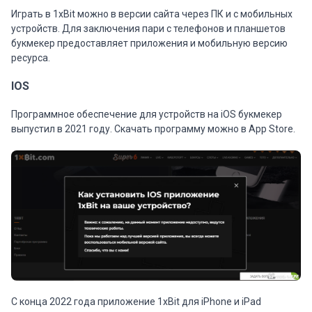
Играть в 1xBit можно в версии сайта через ПК и с мобильных
устройств. Для заключения пари с телефонов и планшетов
букмекер предоставляет приложения и мобильную версию
ресурса.
IOS
Программное обеспечение для устройств на iOS букмекер
выпустил в 2021 году. Скачать программу можно в App Store.
С конца 2022 года приложение 1xBit для iPhone и iPad