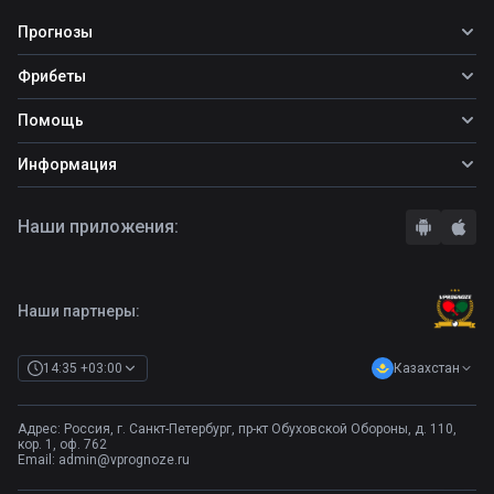
Прогнозы
Все прогнозы
Фрибеты
Топ ставок
Фрибеты
Помощь
Прогнозы на футбол
Фрибет Ubet
Прогнозы на теннис
Школа ставок
Информация
Фрибет Фонбет
Прогнозы на хоккей
Вопросы и ответы
Фрибет Париматч
О сайте
Стратегии
Наши приложения:
Фрибет Олимпбет
Правила
Бонусы букмекеров
Комментарии
Отзывы о БК
Контакты
Полная версия
Наши партнеры:
Казахстан
14:35 +03:00
Адрес: Россия, г. Санкт-Петербург, пр-кт Обуховской Обороны, д. 110,
кор. 1, оф. 762
Email:
admin@vprognoze.ru