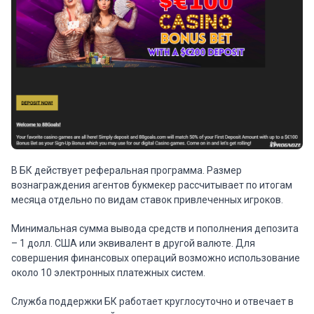
В БК действует реферальная программа. Размер
вознаграждения агентов букмекер рассчитывает по итогам
месяца отдельно по видам ставок привлеченных игроков.
Минимальная сумма вывода средств и пополнения депозита
– 1 долл. США или эквивалент в другой валюте. Для
совершения финансовых операций возможно использование
около 10 электронных платежных систем.
Служба поддержки БК работает круглосуточно и отвечает в