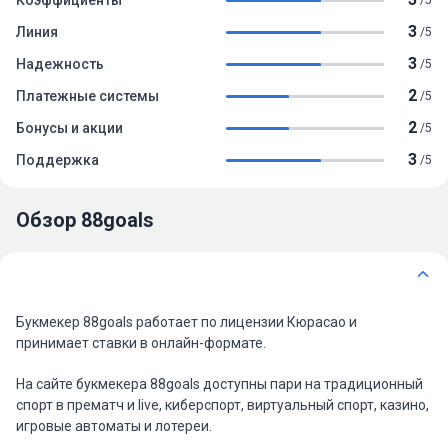
Коэффициенты
/5
3
Линия
/5
3
Надежность
/5
2
Платежные системы
/5
2
Бонусы и акции
/5
3
Поддержка
/5
Обзор 88goals
Букмекер 88goals работает по лицензии Кюрасао и
принимает ставки в онлайн-формате.
На сайте букмекера 88goals доступны пари на традиционный
спорт в прематч и live, киберспорт, виртуальный спорт, казино,
игровые автоматы и лотереи.