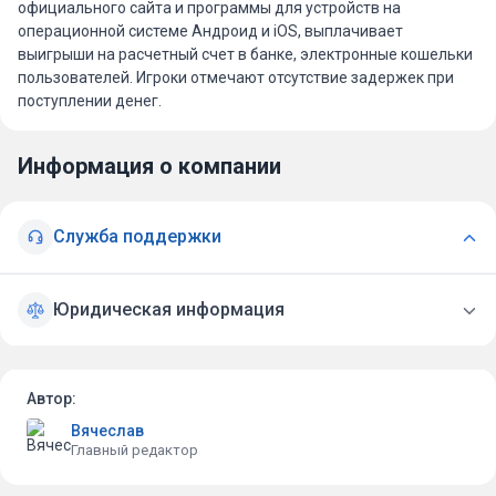
официального сайта и программы для устройств на
операционной системе Андроид и iOS, выплачивает
выигрыши на расчетный счет в банке, электронные кошельки
пользователей. Игроки отмечают отсутствие задержек при
поступлении денег.
Информация о компании
Служба поддержки
Юридическая информация
Автор:
Вячеслав
Главный редактор