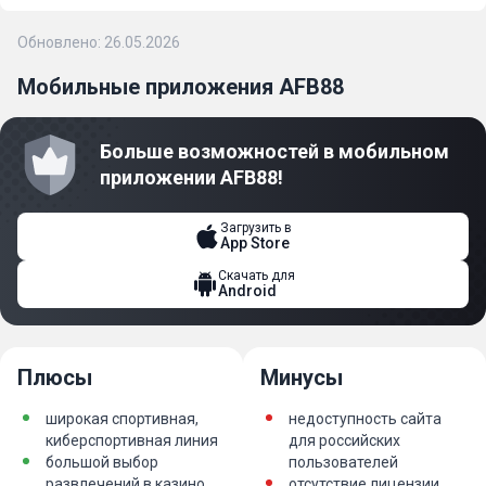
Обновлено: 26.05.2026
Мобильные приложения AFB88
Больше возможностей в мобильном
приложении AFB88!
Загрузить в
App Store
Скачать для
Android
Плюсы
Минусы
широкая спортивная,
недоступность сайта
киберспортивная линия
для российских
большой выбор
пользователей
развлечений в казино
отсутствие лицензии