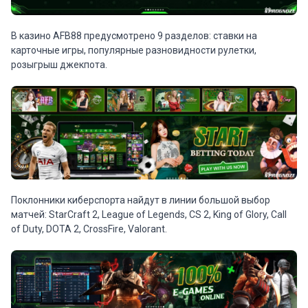
В казино AFB88 предусмотрено 9 разделов: ставки на
карточные игры, популярные разновидности рулетки,
розыгрыш джекпота.
Поклонники киберспорта найдут в линии большой выбор
матчей: StarCraft 2, League of Legends, CS 2, King of Glory, Call
of Duty, DOTA 2, CrossFire, Valorant.