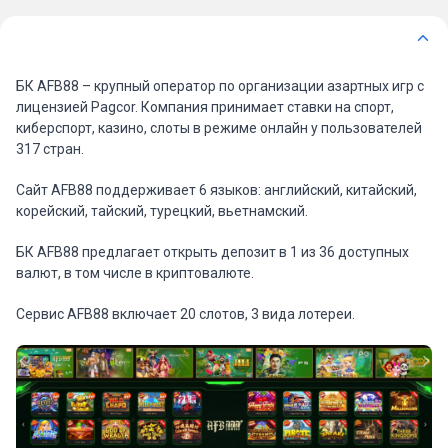
БК AFB88 – крупный оператор по организации азартных игр с
лицензией Pagcor. Компания принимает ставки на спорт,
киберспорт, казино, слоты в режиме онлайн у пользователей
317 стран.
Сайт AFB88 поддерживает 6 языков: английский, китайский,
корейский, тайский, турецкий, вьетнамский.
БК AFB88 предлагает открыть депозит в 1 из 36 доступных
валют, в том числе в криптовалюте.
Сервис AFB88 включает 20 слотов, 3 вида лотереи.