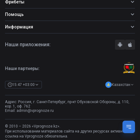
Фрибеты
Топ ставок
Фрибеты
Помощь
Прогнозы на футбол
Фрибет Ubet
Прогнозы на теннис
Школа ставок
Информация
Фрибет Фонбет
Прогнозы на хоккей
Вопросы и ответы
Фрибет Париматч
О сайте
Стратегии
Наши приложения:
Фрибет Олимпбет
Правила
Бонусы букмекеров
Комментарии
Отзывы о БК
Контакты
Полная версия
Наши партнеры:
Казахстан
15:47 +03:00
Адрес: Россия, г. Санкт-Петербург, пр-кт Обуховской Обороны, д. 110,
кор. 1, оф. 762
Email:
admin@vprognoze.ru
© 2010 – 2026 «Vprognoze.kz».
При использовании материалов сайта на других ресурсах активная
ссылка на Vprognoze обязательна.