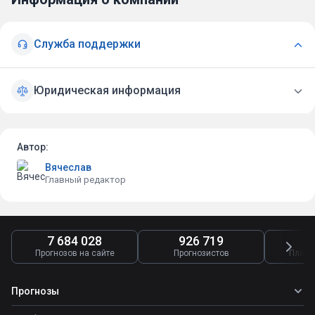
Служба поддержки
Юридическая информация
Автор:
Вячеслав
Главный редактор
7 684 028
926 719
4
Прогнозов на сайте
Прогнозистов
Платн
Прогнозы
Все прогнозы