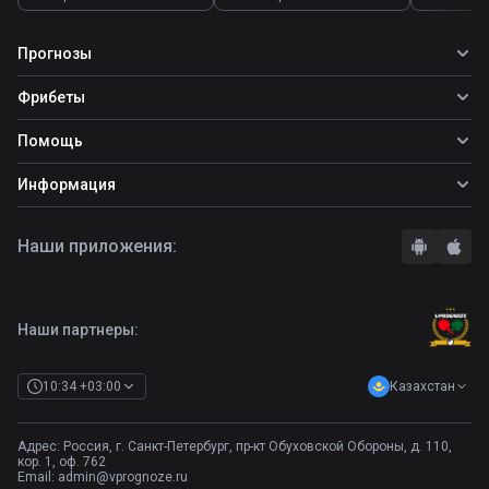
Прогнозы
Все прогнозы
Фрибеты
Топ ставок
Фрибеты
Помощь
Прогнозы на футбол
Фрибет Ubet
Прогнозы на теннис
Школа ставок
Информация
Фрибет Фонбет
Прогнозы на хоккей
Вопросы и ответы
Фрибет Париматч
О сайте
Стратегии
Наши приложения:
Фрибет Олимпбет
Правила
Бонусы букмекеров
Комментарии
Отзывы о БК
Контакты
Полная версия
Наши партнеры:
Казахстан
10:34 +03:00
Адрес: Россия, г. Санкт-Петербург, пр-кт Обуховской Обороны, д. 110,
кор. 1, оф. 762
Email:
admin@vprognoze.ru