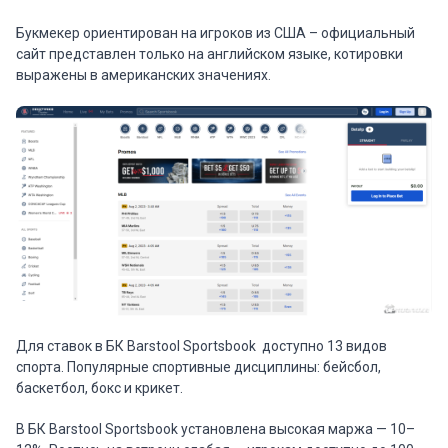
Букмекер ориентирован на игроков из США – официальный
сайт представлен только на английском языке, котировки
выражены в американских значениях.
Для ставок в БК Barstool Sportsbook доступно 13 видов
спорта. Популярные спортивные дисциплины: бейсбол,
баскетбол, бокс и крикет.
В БК Barstool Sportsbook установлена высокая маржа — 10–