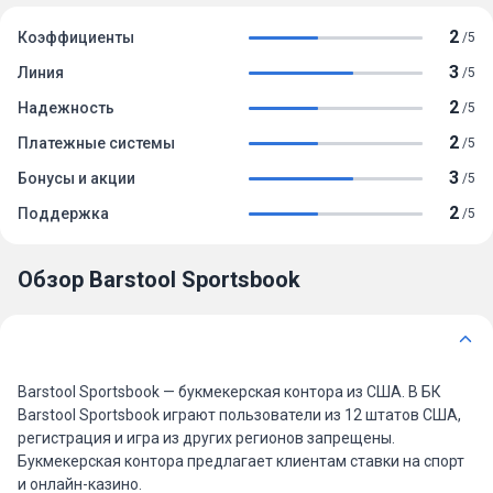
2
Коэффициенты
/5
3
Линия
/5
2
Надежность
/5
2
Платежные системы
/5
3
Бонусы и акции
/5
2
Поддержка
/5
Обзор Barstool Sportsbook
Barstool Sportsbook — букмекерская контора из США. В БК
Barstool Sportsbook играют пользователи из 12 штатов США,
регистрация и игра из других регионов запрещены.
Букмекерская контора предлагает клиентам ставки на спорт
и онлайн-казино.