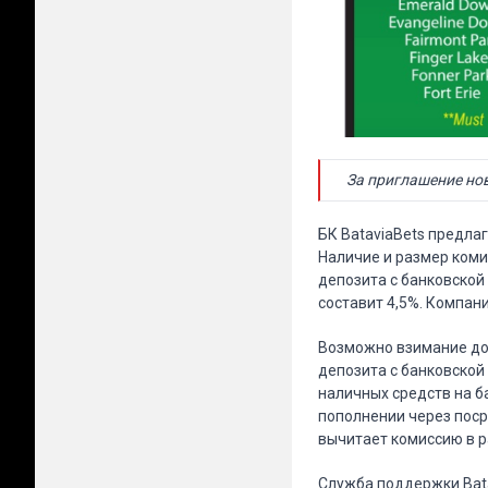
За приглашение нов
БК BataviaBets предла
Наличие и размер коми
депозита с банковской
составит 4,5%. Компан
Возможно взимание до
депозита с банковской 
наличных средств на б
пополнении через поср
вычитает комиссию в р
Служба поддержки Bata