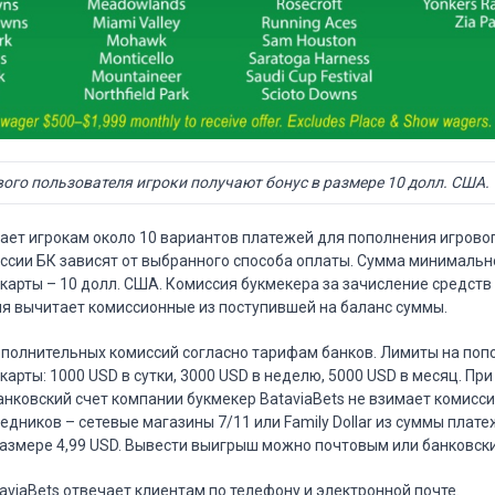
ого пользователя игроки получают бонус в размере 10 долл. США.
гает игрокам около 10 вариантов платежей для пополнения игровог
ссии БК зависят от выбранного способа оплаты. Сумма минимальн
 карты – 10 долл. США. Комиссия букмекера за зачисление средств 
ия вычитает комиссионные из поступившей на баланс суммы.
полнительных комиссий согласно тарифам банков. Лимиты на поп
карты: 1000 USD в сутки, 3000 USD в неделю, 5000 USD в месяц. Пр
анковский счет компании букмекер BataviaBets не взимает комисси
едников – сетевые магазины 7/11 или Family Dollar из суммы плат
азмере 4,99 USD. Вывести выигрыш можно почтовым или банковск
viaBets отвечает клиентам по телефону и электронной почте.