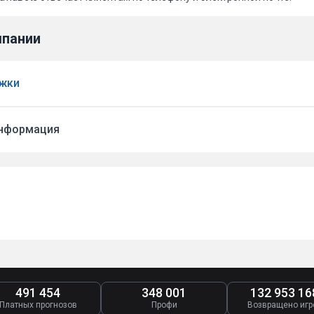
мпании
жки
нформация
491 454
348 001
132 953 16
Платных прогнозов
Профи
Возвращено игр