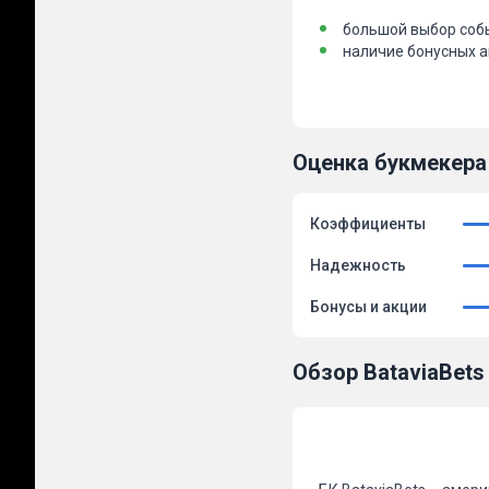
большой выбор собы
наличие бонусных 
Оценка букмекера
Коэффициенты
Надежность
Бонусы и акции
Обзор BataviaBets