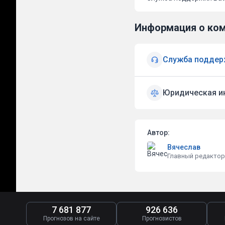
Информация о ко
Служба поддер
Юридическая и
Автор:
Вячеслав
Главный редактор
7 681 877
926 636
Прогнозов на сайте
Прогнозистов