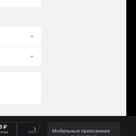
8 ₽
2 722
8 281
Мобильные приложения
окам
Обработано жалоб
Отзывы о букмекерах