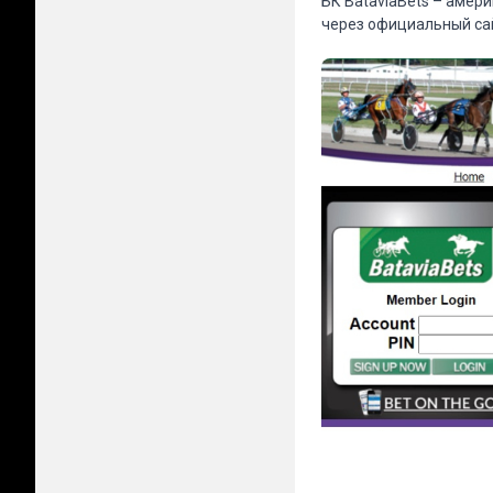
БК BataviaBets – амер
через официальный сайт