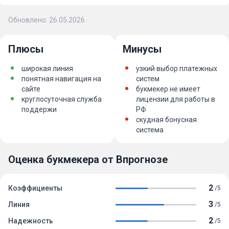
Обновлено: 26.05.2026
Плюсы
Минусы
широкая линия
узкий выбор платежных
понятная навигация на
систем
сайте
букмекер не имеет
круглосуточная служба
лицензии для работы в
поддержи
РФ
скудная бонусная
система
Оценка букмекера от Впрогнозе
2
Коэффициенты
/5
3
Линия
/5
2
Надежность
/5