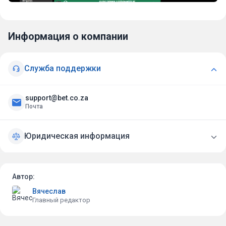
Информация о компании
Служба поддержки
support@bet.co.za
Почта
Юридическая информация
Автор:
Вячеслав
Главный редактор