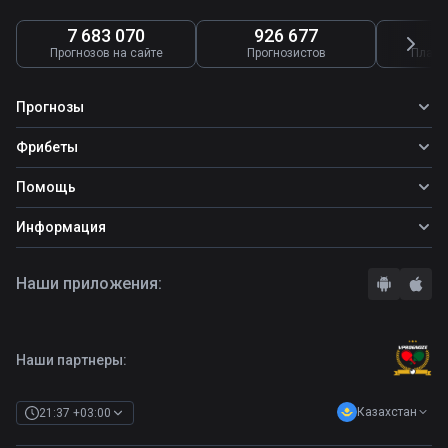
7 683 070
926 677
4
Прогнозов на сайте
Прогнозистов
Платн
Прогнозы
Все прогнозы
Фрибеты
Топ ставок
Фрибеты
Помощь
Прогнозы на футбол
Фрибет Ubet
Прогнозы на теннис
Школа ставок
Информация
Фрибет Фонбет
Прогнозы на хоккей
Вопросы и ответы
Фрибет Париматч
О сайте
Стратегии
Наши приложения:
Фрибет Олимпбет
Правила
Бонусы букмекеров
Комментарии
Отзывы о БК
Контакты
Полная версия
Наши партнеры:
Казахстан
21:37 +03:00