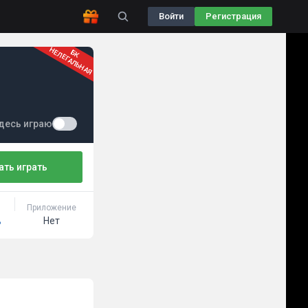
Войти
Регистрация
НЕЛЕГАЛЬНАЯ
БК
здесь играю
ать играть
Приложение
Нет
ь