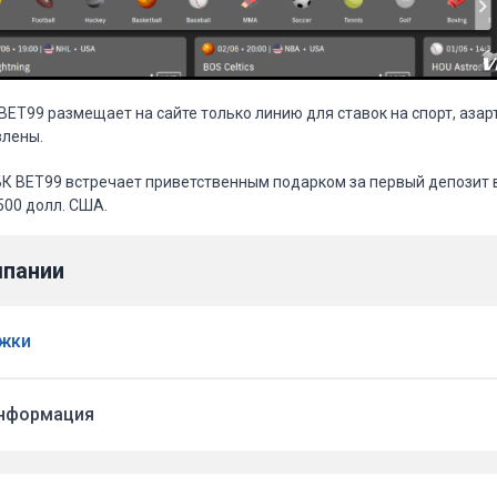
BET99 размещает на сайте только линию для ставок на спорт, азар
влены.
БК BET99 встречает приветственным подарком за первый депозит 
500 долл. США.
мпании
жки
нформация