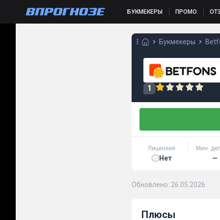
БУКМЕКЕРЫ
ПРОМО
ОТ
Букмекеры
Betf
1
Лицензия
Мин. де
Нет
—
Обновлено: 26.05.2026
Плюсы