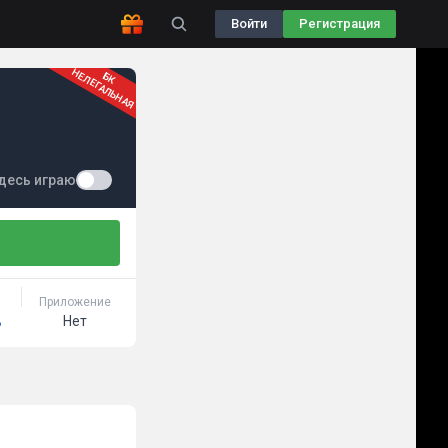
Войти
Регистрация
НЕЛЕГАЛЬНАЯ
БК
здесь играю
Приложение
Нет
ь