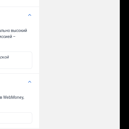
ально высокий
иссией –
ской
ов WebMoney,