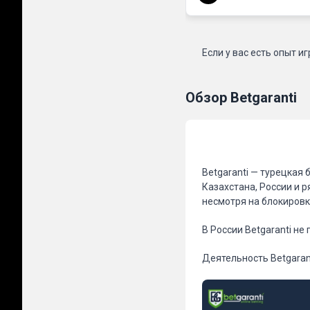
деятельность на основ
сублицензии Antillephone
(Кюрасао), и работающи
Если у вас есть опыт и
странах, включая Турци
следует учесть, что у Be
российской лицензии и
Обзор Betgaranti
ставки на территории Р
могут только нелегальн
не рекомендую связыва
нелегальными конторам
обходить Betgaranti сто
Betgaranti — турецкая 
Казахстана, России и 
несмотря на блокировк
В России Betgaranti не
Деятельность Betgaran