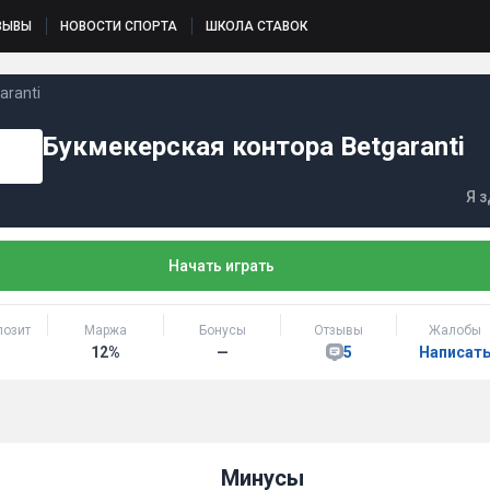
ЗЫВЫ
НОВОСТИ СПОРТА
ШКОЛА СТАВОК
aranti
Букмекерская контора Betgaranti
Я 
Начать играть
позит
Маржа
Бонусы
Отзывы
Жалобы
12%
—
5
Написат
Минусы