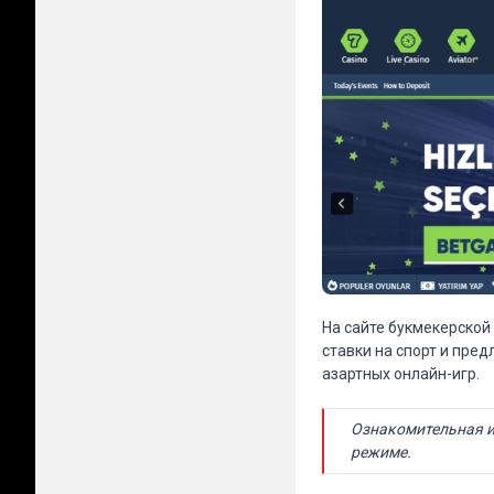
На сайте букмекерской 
ставки на спорт и пре
азартных онлайн-игр.
Ознакомительная и
режиме.