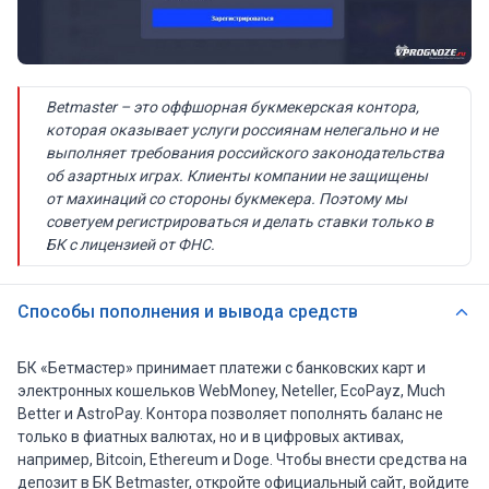
Betmaster – это оффшорная букмекерская контора,
которая оказывает услуги россиянам нелегально и не
выполняет требования российского законодательства
об азартных играх. Клиенты компании не защищены
от махинаций со стороны букмекера. Поэтому мы
советуем регистрироваться и делать ставки только в
БК с лицензией от ФНС.
Способы пополнения и вывода средств
БК «Бетмастер» принимает платежи с банковских карт и
электронных кошельков WebMoney, Neteller, EcoPayz, Much
Better и AstroPay. Контора позволяет пополнять баланс не
только в фиатных валютах, но и в цифровых активах,
например, Bitcoin, Ethereum и Doge. Чтобы внести средства на
депозит в БК Betmaster, откройте официальный сайт, войдите