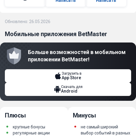
—
Написать
Написать
Обновлено: 26.05.2026
Мобильные приложения BetMaster
Больше возможностей в мобильном
приложении BetMaster!
Загрузить в
App Store
Скачать для
Android
Плюсы
Минусы
крупные бонусы
не самый широкий
регулярные акции
выбор событий в разных