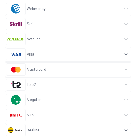
Webmoney
Skrill
Neteller
Visa
Mastercard
Tele2
Megafon
MTS
Beeline