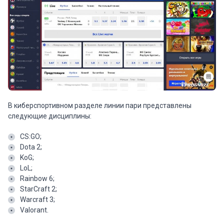
В киберспортивном разделе линии пари представлены
следующие дисциплины:
CS:GO;
Dota 2;
KoG;
LoL;
Rainbow 6;
StarCraft 2;
Warcraft 3;
Valorant.