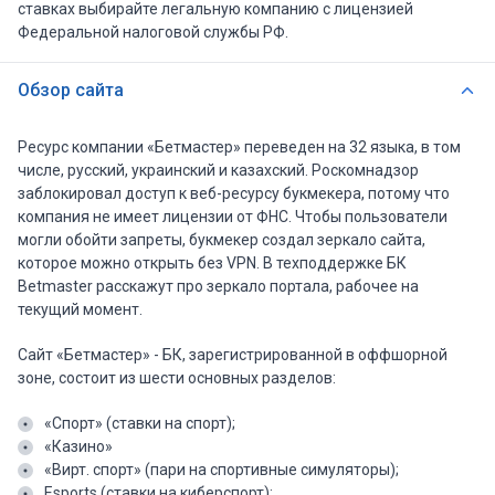
ставках выбирайте легальную компанию с лицензией
Федеральной налоговой службы РФ.
Обзор сайта
Ресурс компании «Бетмастер» переведен на 32 языка, в том
числе, русский, украинский и казахский. Роскомнадзор
заблокировал доступ к веб-ресурсу букмекера, потому что
компания не имеет лицензии от ФНС. Чтобы пользователи
могли обойти запреты, букмекер создал зеркало сайта,
которое можно открыть без VPN. В техподдержке БК
Betmaster расскажут про зеркало портала, рабочее на
текущий момент.
Сайт «Бетмастер» - БК, зарегистрированной в оффшорной
зоне, состоит из шести основных разделов:
«Спорт» (ставки на спорт);
«Казино»
«Вирт. спорт» (пари на спортивные симуляторы);
Esports (ставки на киберспорт);