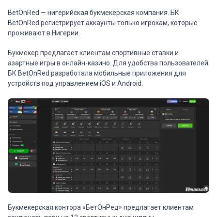
BetOnRed — нигерийская букмекерская компания. БК
BetOnRed регистрирует аккаунты только игрокам, которые
проживают в Нигерии.
Букмекер предлагает клиентам спортивные ставки и
азартные игры в онлайн-казино. Для удобства пользователей
БК BetOnRed разработала мобильные приложения для
устройств под управлением iOS и Android.
Букмекерская контора «БетОнРед» предлагает клиентам