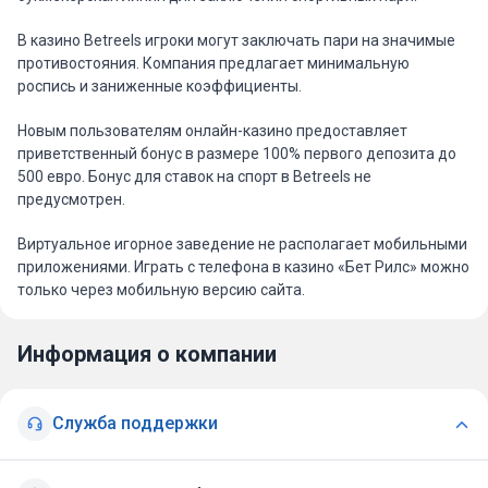
В казино Betreels игроки могут заключать пари на значимые
противостояния. Компания предлагает минимальную
роспись и заниженные коэффициенты.
Новым пользователям онлайн-казино предоставляет
приветственный бонус в размере 100% первого депозита до
500 евро. Бонус для ставок на спорт в Betreels не
предусмотрен.
Виртуальное игорное заведение не располагает мобильными
приложениями. Играть с телефона в казино «Бет Рилс» можно
только через мобильную версию сайта.
Информация о компании
Служба поддержки