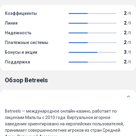
2
Коэффициенты
/5
2
Линия
/5
2
Надежность
/5
2
Платежные системы
/5
3
Бонусы и акции
/5
2
Поддержка
/5
Обзор Betreels
Betreels — международное онлайн-казино, работает по
лицензии Мальты с 2010 года. Виртуальное игорное
заведение ориентировано на европейских пользователей,
принимает совершеннолетних игроков из стран Средней