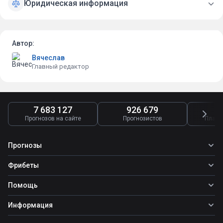
Юридическая информация
Автор:
Вячеслав
Главный редактор
7 683 127
926 679
4
Прогнозов на сайте
Прогнозистов
Платн
Прогнозы
Все прогнозы
Фрибеты
Топ ставок
Фрибеты
Помощь
Прогнозы на футбол
Фрибет Ubet
Прогнозы на теннис
Школа ставок
Информация
Фрибет Фонбет
Прогнозы на хоккей
Вопросы и ответы
Фрибет Париматч
О сайте